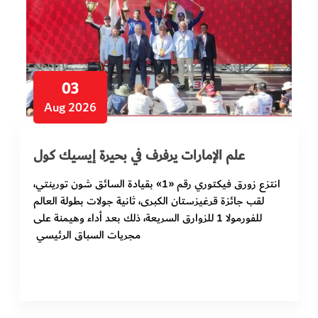
في المرمى
وثائقيات الخور
03
فن وثقافة
Aug 2026
كوكب دبي
علم الإمارات يرفرف في بحيرة إيسيك كول
تقارير الخور
انتزع زورق فيكتوري رقم «1» بقيادة السائق شون تورينتي،
لقب جائزة قرغيزستان الكبرى، ثانية جولات بطولة العالم
فيديو
للفورمولا 1 للزوارق السريعة، ذلك بعد أداء وهيمنة على
مجريات السباق الرئيسي
كل الأقسام
أبناء الديرة