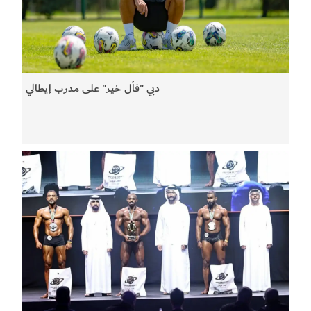
دبي "فأل خير" على مدرب إيطالي