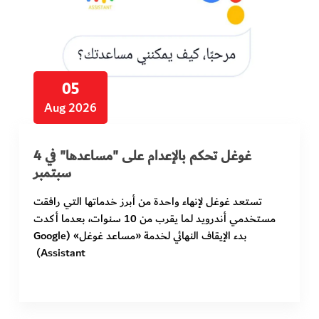
في المرمى
وثائقيات الخور
05
فن وثقافة
Aug 2026
كوكب دبي
غوغل تحكم بالإعدام على "مساعدها" في 4
سبتمبر
تقارير الخور
تستعد غوغل لإنهاء واحدة من أبرز خدماتها التي رافقت
فيديو
مستخدمي أندرويد لما يقرب من 10 سنوات، بعدما أكدت
بدء الإيقاف النهائي لخدمة «مساعد غوغل» (Google
كل الأقسام
Assistant)
أبناء الديرة