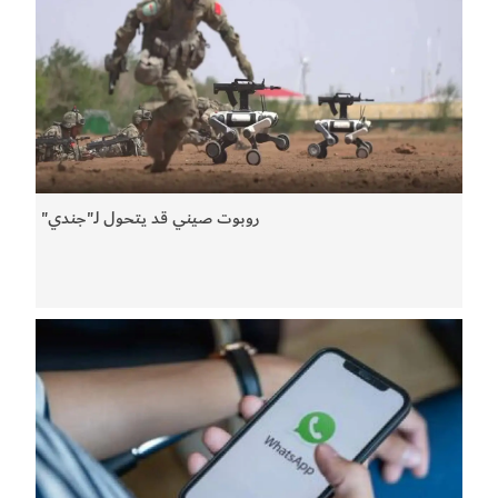
روبوت صيني قد يتحول لـ"جندي"