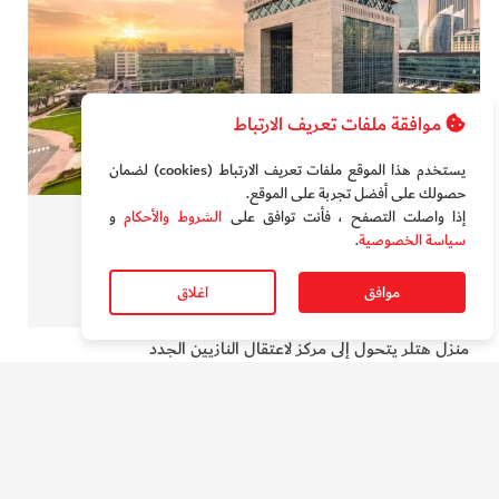
موافقة ملفات تعريف الارتباط
يستخدم هذا الموقع ملفات تعريف الارتباط (cookies) لضمان
حصولك على أفضل تجربة على الموقع‏.
بيزنس
إذا واصلت التصفح ، فأنت توافق على
الشروط والأحكام
و
سياسة الخصوصية
.
"دبي المالي العالمي" يتخطى حاجزاً تاريخياً في عدد الشركات
موافق
اغلاق
منزل هتلر يتحول إلى مركز لاعتقال النازيين الجدد
19 ألف ميغاوات كهرباء مدينة عربية بنهاية 2026
جهاز ثوري من "ناسا" قد يجعل المريخ أقرب
دبي تدعم رحلة الـ"3333" من أجل مرضى السرطان