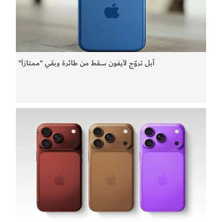
آبل تروّج لآيفون سقط من طائرة وبقي "ممتازاَ"