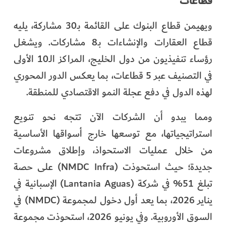
قطاعات
ويهيمن قطاع البنوك على القائمة بـ30 مشاركة، يليه
قطاع العقارات والإنشاءات بـ8 مشاركات. ويشغل
رؤساء تنفيذيون من دول الخليج، المراكز الـ10 الأولى
في التصنيف عبر 5 قطاعات، بما يعكس الدور المحوري
لهذه الدول في دفع عجلة النمو الاقتصادي للمنطقة.
ومما يبدو أن الشركات الآن تتجه نحو تنويع
استراتيجياتها، مع توسعها خارج أسواقها الأساسية
من خلال عمليات الاستحواذ، وإطلاق مشروعات
جديدة؛ حيث استحوذت (NMDC Infra) على حصة
تبلغ 51% في شركة (Lantania Aguas) الإسبانية في
يناير 2026، بما يعد أول دخول لمجموعة (NMDC) في
السوق الأوروبية. وفي يونيو 2026، استحوذت مجموعة