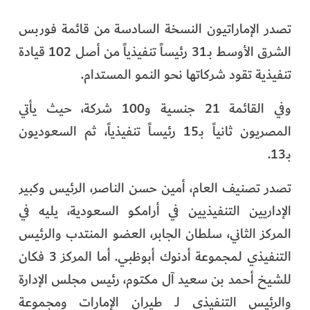
تصدر الإماراتيون النسخة السادسة من قائمة فوربس
الشرق الأوسط بـ31 رئيساً تنفيذياً من أصل 102 قيادة
تنفيذية تقود شركاتها نحو النمو المستدام.
وفي القائمة 21 جنسية و100 شركة، حيث يأتي
المصريون ثانياً بـ15 رئيساً تنفيذياً، ثم السعوديون
بـ13.
تصدر تصنيف العام، أمين حسن الناصر، الرئيس وكبير
الإداريين التنفيذيين في أرامكو السعودية، يليه في
المركز الثاني، سلطان الجابر، العضو المنتدب والرئيس
التنفيذي لمجموعة أدنوك أبوظبي. أما المركز 3 فكان
للشيخ أحمد بن سعيد آل مكتوم، رئيس مجلس الإدارة
والرئيس التنفيذي لـ طيران الإمارات ومجموعة