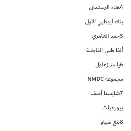
4هناء الرستماني
بنك أبوظبي الأول
5حمد العامري
ألفا ظبي القابضة
6ياسر زغلول
مجموعة NMDC
7شايستا آصف
بيورهيلث
8بنغ شياو