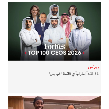
بيزنس
31 قائداً إماراتياً في قائمة "فوربس"