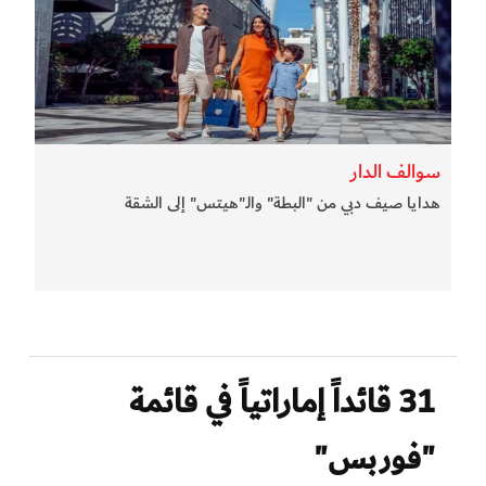
سوالف الدار
هدايا صيف دبي من "البطة" والـ"هيتس" إلى الشقة
31 قائداً إماراتياً في قائمة
"فوربس"