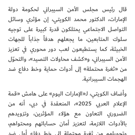
الفرجان
قال رئيس مجلس الأمن السيبراني لحكومة دولة
الإمارات، الدكتور محمد الكويتي، إن مؤثري وسائل
تكنولوجيا
التواصل الاجتماعي يمتلكون قدرة كبيرة على توجيه
من العالم
سلوك المتابعين، ما يجعلهم هدفاً جذاباً للجهات
الخبيثة، كما يستطيعون لعب دور محوري في تعزيز
الأكثر قراءة
الأمن السيبراني، و«كشف محاولات التصيد»، والتحوّل
من «ثغرة محتملة» إلى أدوات حماية وخط دفاع ضد
الهجمات السيبرانية.
وأضاف الكويتي، لـ«الإمارات اليوم» على هامش «قمة
الإعلام العربي 2025»، المنعقدة في دبي، أنه من
الضروري التعاون مع هؤلاء المؤثرين، وتزويدهم
بالأدوات اللازمة، لتعزيز أمان حساباتهم ومحتواهم،
وتحويلهم من ثغرة محتملة إلى خط دفاع أول ضد