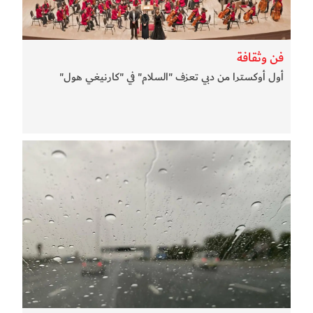
فن وثقافة
أول أوكسترا من دبي تعزف "السلام" في "كارنيغي هول"