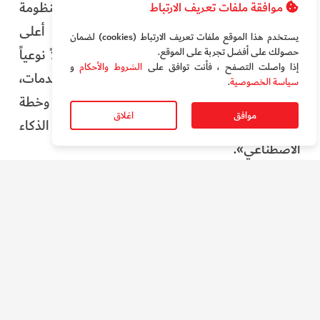
تصميم الخدمات الحكومية، من خلال بناء منظومة
موافقة ملفات تعريف الارتباط
رقمية قادرة على اتخاذ القرار بكفاءة وفق أعلى
يستخدم هذا الموقع ملفات تعريف الارتباط (cookies) لضمان
حصولك على أفضل تجربة على الموقع‏.
المعايير. ويمثل إصدار تراخيص البناء آلياً تحولاً نوعياً
إذا واصلت التصفح ، فأنت توافق على
الشروط والأحكام
و
في رحلة المتعامل، بما يسرع الإنجاز وجودة الخدمات،
سياسة الخصوصية
.
ويدعم مستهدفات أجندة دبي الاقتصادية D33، وخطة
موافق
اغلاق
دبي السنوية لتسريع تبني استخدامات الذكاء
الاصطناعي».
دبي
فيديو