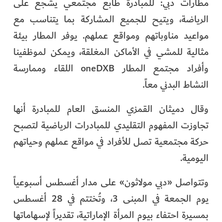
مطارات دبي: للمبادرة طابع مجتمعي يشجع على
الرياضة، ويتيح للجميع المشاركة بما يتناسب مع
مواعيد مناوباتهم ومواقع عملهم. يوفر المطار بيئة
مثالية للمشي في الأماكن المغلقة، ويمكن لموظفينا
وأفراد مجتمع المطار oneDXB اللقاء وممارسة
النشاط البدني معاً.
وقال دميثان القمزي المنسق العام للمبادرة أنها
تجاوزت المفهوم التقليدي للمبادرات الرياضية لتصبح
حركة مجتمعية تصل للأفراد في مواقع عملهم وحياتهم
اليومية.
وتتواصل «دبي مولاثون» على مدار أغسطس أسبوعياً
يوم الجمعة في المبنى 3، وتُختتم في 28 أغسطس
بمسيرة احتفاء بيوم المرأة الإماراتية، تقديراً لإسهاماتها