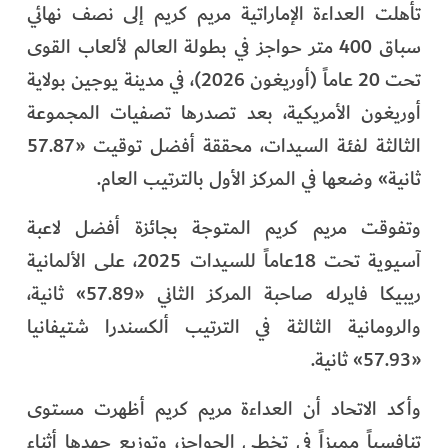
تأهلت العداءة الإماراتية مريم كريم إلى نصف نهائي
سباق 400 متر حواجز في بطولة العالم لألعاب القوى
تحت 20 عاماً (أوريغون 2026)، في مدينة يوجين بولاية
أوريغون الأمريكية، بعد تصدرها تصفيات المجموعة
الثالثة لفئة السيدات، محققة أفضل توقيت «57.87
ثانية» وضعها في المركز الأول بالترتيب العام.
وتفوقت مريم كريم المتوجة بجائزة أفضل لاعبة
آسيوية تحت 18عاماً للسيدات 2025، على الألمانية
ريبيكا فايرله صاحبة المركز الثاني «57.89» ثانية،
والرومانية الثالثة في الترتيب ألكسندرا شتيفانيا
«57.93» ثانية.
وأكد الاتحاد أن العداءة مريم كريم أظهرت مستوى
تنافسياً مميزاً في تخطي الحواجز، وتوزيع جهدها أثناء