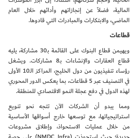
الحالية، وحجم شركاتهم، استناداً إلى أبرز المؤشرات
المالية، فضلاً عن إنجازاتهم وأدائهم خلال العام
الماضي، والابتكارات والمبادرات التي قادوها.
قطاعات
ويهيمن قطاع البنوك على القائمة بـ30 مشاركة، يليه
قطاع العقارات والإنشاءات بـ8 مشاركات. ويشغل
رؤساء تنفيذيون من دول الخليج، المراكز الـ10 الأولى
في التصنيف عبر 5 قطاعات، بما يعكس الدور المحوري
لهذه الدول في دفع عجلة النمو الاقتصادي للمنطقة.
ومما يبدو أن الشركات الآن تتجه نحو تنويع
استراتيجياتها، مع توسعها خارج أسواقها الأساسية
من خلال عمليات الاستحواذ، وإطلاق مشروعات
جديدة؛ حيث استحوذت (NMDC Infra) على حصة