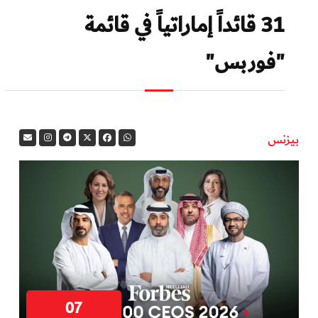
31 قائداً إماراتياً في قائمة
"فوربس"
بيزنس
07