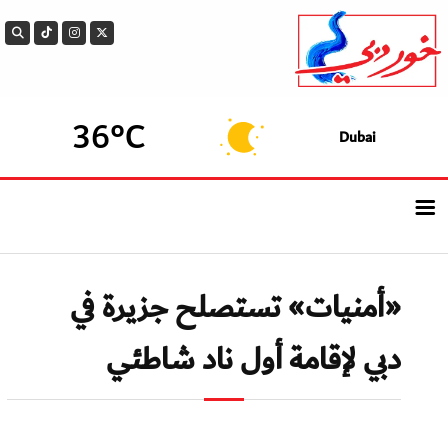
36°C
Dubai
الرئيسيــة
«أمنيات» تستصلح جزيرة في
أحدث الأخبار
دبي لإقامة أول ناد شاطئي
سوالف الدار
بيزنس