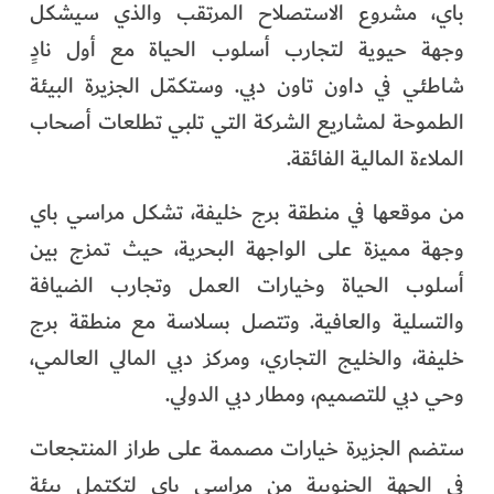
باي، مشروع الاستصلاح المرتقب والذي سيشكل
الفرجان
وجهة حيوية لتجارب أسلوب الحياة مع أول نادٍ
تكنولوجيا
شاطئي في داون تاون دبي. وستكمّل الجزيرة البيئة
الطموحة لمشاريع الشركة التي تلبي تطلعات أصحاب
من العالم
الملاءة المالية الفائقة.
الأكثر قراءة
من موقعها في منطقة برج خليفة، تشكل مراسي باي
وجهة مميزة على الواجهة البحرية، حيث تمزج بين
أسلوب الحياة وخيارات العمل وتجارب الضيافة
والتسلية والعافية. وتتصل بسلاسة مع منطقة برج
خليفة، والخليج التجاري، ومركز دبي المالي العالمي،
وحي دبي للتصميم، ومطار دبي الدولي.
ستضم الجزيرة خيارات مصممة على طراز المنتجعات
في الجهة الجنوبية من مراسي باي لتكتمل بيئة