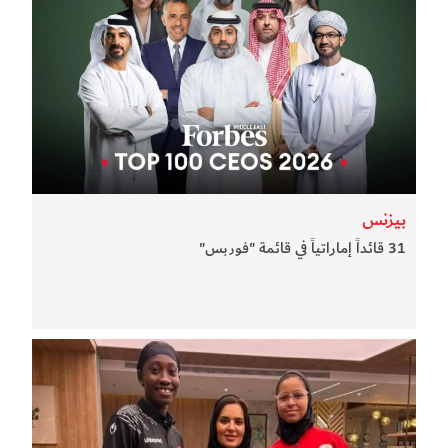
بيزنس
31 قائداً إماراتياً في قائمة "فوربس"