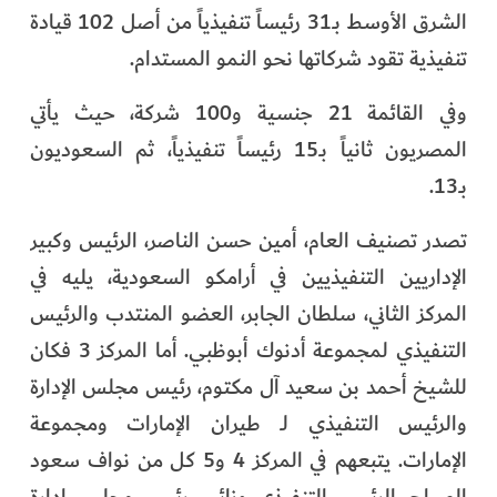
الشرق الأوسط بـ31 رئيساً تنفيذياً من أصل 102 قيادة
تنفيذية تقود شركاتها نحو النمو المستدام.
وفي القائمة 21 جنسية و100 شركة، حيث يأتي
المصريون ثانياً بـ15 رئيساً تنفيذياً، ثم السعوديون
بـ13.
تصدر تصنيف العام، أمين حسن الناصر، الرئيس وكبير
الإداريين التنفيذيين في أرامكو السعودية، يليه في
المركز الثاني، سلطان الجابر، العضو المنتدب والرئيس
التنفيذي لمجموعة أدنوك أبوظبي. أما المركز 3 فكان
للشيخ أحمد بن سعيد آل مكتوم، رئيس مجلس الإدارة
والرئيس التنفيذي لـ طيران الإمارات ومجموعة
الإمارات. يتبعهم في المركز 4 و5 كل من نواف سعود