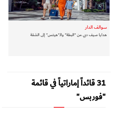
سوالف الدار
هدايا صيف دبي من "البطة" والـ"هيتس" إلى الشقة
31 قائداً إماراتياً في قائمة
"فوربس"