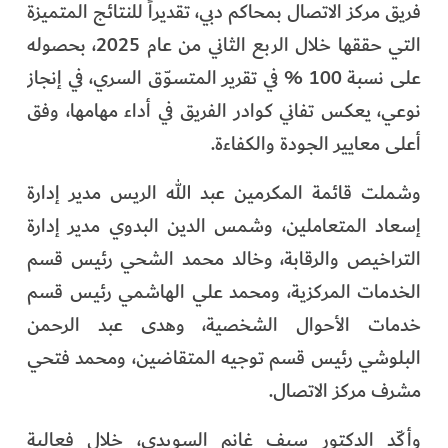
فريق مركز الاتصال بمحاكم دبي، تقديراً للنتائج المتميزة
الفرجان
التي حققها خلال الربع الثاني من عام 2025، بحصوله
تكنولوجيا
على نسبة 100 % في تقرير المتسوّق السري، في إنجاز
نوعي، يعكس تفاني كوادر الفريق في أداء مهامها، وفق
من العالم
أعلى معايير الجودة والكفاءة.
الأكثر قراءة
وشملت قائمة المكرمين عبد الله الريس مدير إدارة
إسعاد المتعاملين، وشمس الدين البدوي مدير إدارة
التراخيص والرقابة، وخالد محمد الشحي رئيس قسم
الخدمات المركزية، ومحمد علي الهاشمي رئيس قسم
خدمات الأحوال الشخصية، وهدى عبد الرحمن
البلوشي رئيس قسم توجيه المتقاضين، ومحمد فتحي
مشرف مركز الاتصال.
وأكّد الدكتور سيف غانم السويدي، خلال فعالية