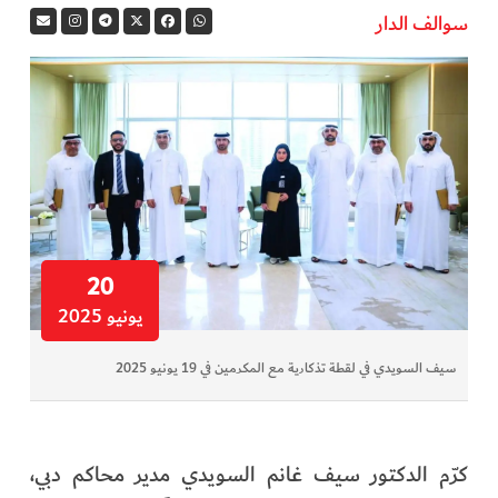
سوالف الدار
في المرمى
وثائقيات الخور
فن وثقافة
كوكب دبي
تقارير الخور
20
يونيو 2025
فيديو
سيف السويدي في لقطة تذكارية مع المكرمين في 19 يونيو 2025
كل الأقسام
أبناء الديرة
كرّم الدكتور سيف غانم السويدي مدير محاكم دبي،