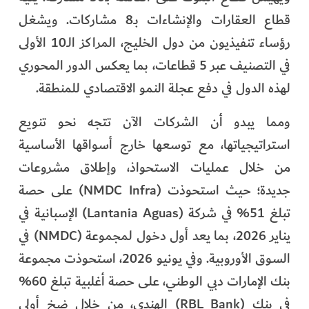
قطاع العقارات والإنشاءات بـ8 مشاركات. ويشغل
رؤساء تنفيذيون من دول الخليج، المراكز الـ10 الأولى
في التصنيف عبر 5 قطاعات، بما يعكس الدور المحوري
لهذه الدول في دفع عجلة النمو الاقتصادي للمنطقة.
ومما يبدو أن الشركات الآن تتجه نحو تنويع
استراتيجياتها، مع توسعها خارج أسواقها الأساسية
من خلال عمليات الاستحواذ، وإطلاق مشروعات
جديدة؛ حيث استحوذت (NMDC Infra) على حصة
تبلغ 51% في شركة (Lantania Aguas) الإسبانية في
يناير 2026، بما يعد أول دخول لمجموعة (NMDC) في
السوق الأوروبية. وفي يونيو 2026، استحوذت مجموعة
بنك الإمارات دبي الوطني، على حصة أغلبية تبلغ 60%
في بنك (RBL Bank) الهندي، من خلال ضخ أولي