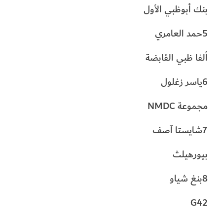
بنك أبوظبي الأول
5حمد العامري
ألفا ظبي القابضة
6ياسر زغلول
مجموعة NMDC
7شايستا آصف
بيورهيلث
8بنغ شياو
G42