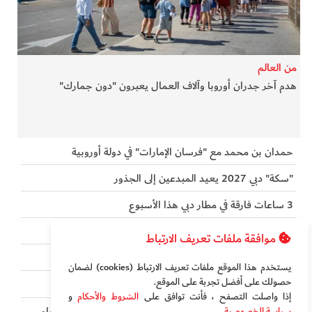
من العالم
هدم آخر جدران أوروبا وآلاف العمال يعبرون "دون جمارك"
حمدان بن محمد مع "فرسان الإمارات" في دولة أوروبية
"سكة" دبي 2027 يعيد المبدعين إلى الجذور
3 ساعات فارقة في مطار دبي هذا الأسبوع
قطار الاتحاد ينطلق غداً ويسمح بهذه الأشياء مجاناً
موافقة ملفات تعريف الارتباط
أكثر من 3500 صغير في أسبوعين في مطار دبي
يستخدم هذا الموقع ملفات تعريف الارتباط (cookies) لضمان
حصولك على أفضل تجربة على الموقع‏.
72 فريق كرة قدم عربي في دبي
إذا واصلت التصفح ، فأنت توافق على
الشروط والأحكام
و
"تنفس الظلام" و"خداع حراري" يواجه المصريين خلال 10 أيام
سياسة الخصوصية
.