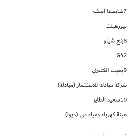
7شايستا آصف
بيورهيلث
8بنغ شياو
G42
9بخيت الكثيري
شركة مبادلة للاستثمار (مبادلة)
10سعيد الطاير
هيئة كهرباء ومياه دبي (ديوا)