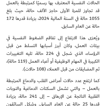
الحالات النفسية المعترف بها رسميًا كمرتبطة بالعمل
الفرجان
قد تجاوز للمرة الأولى حاجز الألف حالة، حيث بلغ
تكنولوجيا
1055 حالة في السنة المالية 2024، بزيادة قدرها 172
حالة عن العام السابق.
من العالم
ويُعزى هذا الارتفاع إلى تفاقم الضغوط النفسية في
الأكثر قراءة
بيئات العمل، وكان أبرز أسبابها التسلط من قبل
الرؤساء، الذي سُجل في 224 حالة، تليه التغييرات
الكبيرة في المهام الوظيفية أو أعباء العمل (119 حالة)،
ثم المضايقات من قبل العملاء (108 حالات).
كما ارتفع عدد حالات أمراض القلب والدماغ المرتبطة
بالعمل – والتي تشمل السكتات الدماغية والنوبات
القلبية الناتجة عن الإرهاق – إلى 241 حالة، بزيادة
قدرها 25 حالة عن العام السابق. وشكل السائقون