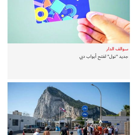
سوالف الدار
جديد "نول" لفتح أبواب دبي