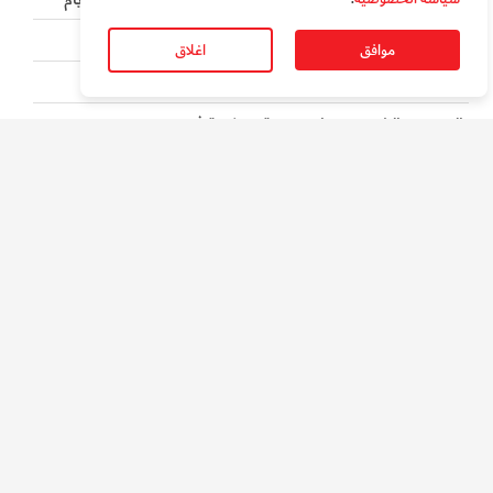
47 شاحنة في أسبوع من دولة عربية إلى غزة
موافق
اغلاق
إعادة تدويرٍ في دبي تستعيد 20 ألف طن فولاذ
المسرح والشعر ينصبان "خيمة" بمكتبة في دبي