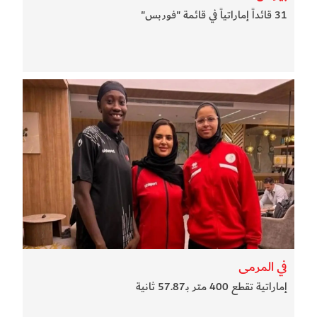
31 قائداً إماراتياً في قائمة "فوربس"
في المرمى
إماراتية تقطع 400 متر بـ57.87 ثانية