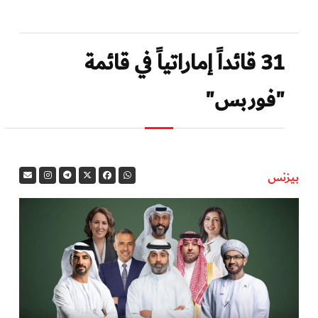
31 قائداً إماراتياً في قائمة
"فوربس"
بيزنس