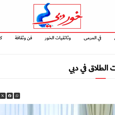
في المرمى
وثائقيات الخور
فن وثقافة
ك
 الطلاق في دبي