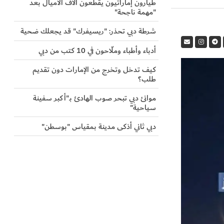
طيارون إماراتيون يقطعون آلاف الأميال بعد
"مهمة ناجحة"
شرطة دبي تحذر: "ريسيفرك" قد يجعلك ضحية
أدباء وأطباء وملّاحون في 10 كتب من دبي
كيف تدخل وتخرج من الإمارات دون تقديم
طلب؟
موانئ دبي تبحر صوب الهادئ بـ"أكبر سفينة
سياحية"
دبي ثاني أذكى مدينة بمقياس "بوسطن"