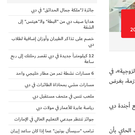
جائزة لـ"ملكة جمال الحدائق" في دبي
هدايا صيف دبي من "البطة" والـ"هيتس" إلى
الشقة
خصم على تذاكر الطيران وأوزان إضافية لطلاب
دبي
12 كيلومتراً جديدة في دبي تقصر رحلتك إلى ربع
ساعة
زوجية»، في
6 مسارات نشطة تمر من مطار خليجي واحد
ازمة، بغرض
مسارات مشي بمحاذاة الطائرات في دبي
ملعب تنس في متحف مستقبل دبي
 أجندة دبي
رياصة عابرة للأعمار في مولات دبي
جوائز تنتظر مبدعي التعليم العالي في الإمارات
 الحاي بأن
ترامب "سيسأل بوتين" عما إذا كان ساعد إيران