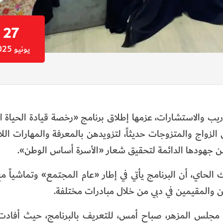
27
يونيو 2025
دريب والاستشارات، عزمها إطلاق برنامج «رخصة قيادة الحياة ال
الزواج والمتزوجات حديثاً، لتزويدهن بالمعرفة والمهارات الل
من جهودها الدائمة لتحقيق شعار «الأسرة أساس الوطن».
حاي، أن البرنامج يأتي في إطار «عام المجتمع» وتماشياً مع
ي مجلس المزهر، صباح أمس، للتعريف بالبرنامج، حيث أفادت