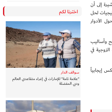
يرة إلى أن
اخترنا لكم
تيجيات لحل
ول الأدوار
جح وأساليب
الزوجية في
س إيجابياً
سوالف الدار
"علامة تامة" للإمارات في إغراء متقاعدي العالم
ودبي المفضلة