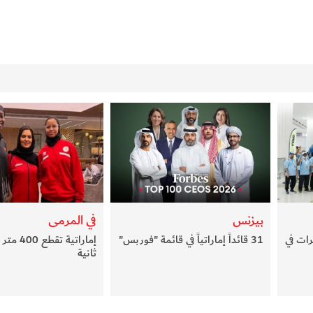
بيزنس
في المرمى
ات في
31 قائداً إماراتياً في قائمة "فوربس"
ثانية