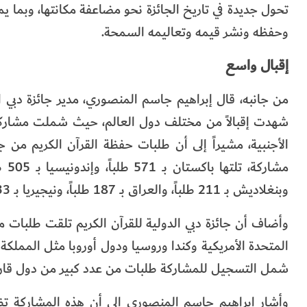
تحول جديدة في تاريخ الجائزة نحو مضاعفة مكانتها، وبما يم
وحفظه ونشر قيمه وتعاليمه السمحة.
إقبال واسع
شهدت إقبالاً من مختلف دول العالم، حيث شملت مشاركات
وبنغلاديش بـ 211 طلباً، والعراق بـ 187 طلباً، ونيجيريا بـ 133 طلباً، واليمن بـ 132 طلباً.
وأضاف أن جائزة دبي الدولية للقرآن الكريم تلقت طلبات م
المتحدة الأمريكية وكندا وروسيا ودول أوروبا مثل المملكة ا
شمل التسجيل للمشاركة طلبات من عدد كبير من دول قارتي آ
وأشار إبراهيم جاسم المنصوري إلى أن هذه المشاركة تظهر