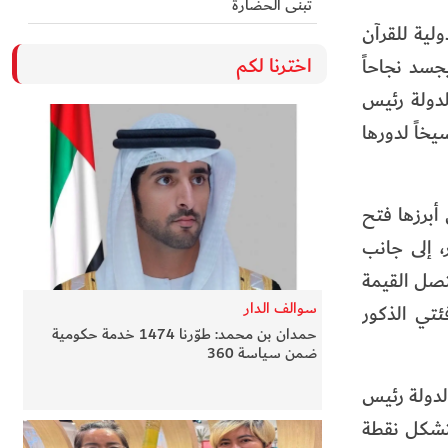
تُبنى الحضارة
لية للقرآن
اخترنا لكم
جسد نجاحاً
لدولة رئيس
يخاً لدورها
 للإضافات النوعية التي حملتها الرؤية التطويرية للجائزة في دورتها الـ 28، ومن أبرزها فتح
، إلى جانب
تصل القيمة
سوالف الدار
 من فئتي الذكور
حمدان بن محمد: طوّرنا 1474 خدمة حكومية
ضمن سياسة 360
لدولة رئيس
 ستشكل نقطة