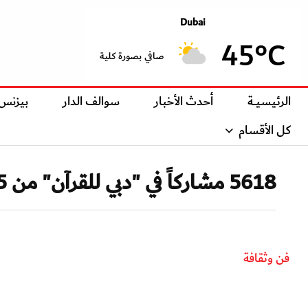
Dubai
45°C
صافي بصورة كلية
الرئيسيــة
أحدث الأخبار
سوالف الدار
بيزنس
كل الأقسام
5618 مشاركاً في "دبي للقرآن" من 105 دول والإناث 30%
فن وثقافة