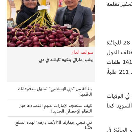
تحفيز تعلمه
من جانبه، قال إبراهيم جاسم المنصوري، مدير جائزة دبي الدولية للقرآن الكريم بالإنابة إن طلبات المشاركة في الدورة الـ 28ـ للجائزة
ختلف الدول
سوالف الدار
رطب إماراتي بنكهة تايلاند في دبي
الأجنبية، مشيراً إلى أن طلبات حفظة القرآن الكريم من جمهورية مصر العربية جاءت في الصدارة من خلال تسجيل 1410 طلبات
مشاركة، تلتها باكستان بـ 571 طلباً، وإندونيسيا بـ 505 طلبات، والهند بـ 391 طلباً، والمغرب بـ 248 طلباً، وسوريا بـ 211 طلباً،
بطاقة من "دبي الإسلامي" تسهل مدفوعاتك
الرقمية
ي الولايات
السويد، كما
كيف ستعرف الإمارات حجم اقتصادها عبر
النظام الإحصائي الجديد؟
دبي تلغي جمارك الـ"الألف درهم" لهذه السلع
فقط
الجائزة في