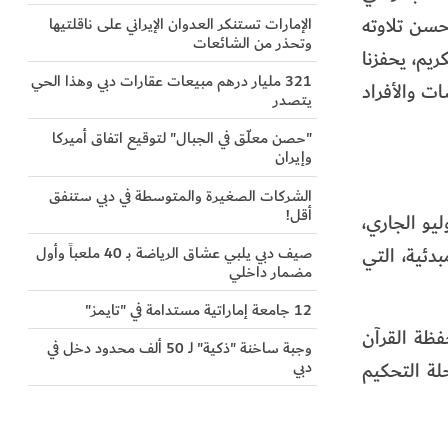
حسن تلاوته
الإمارات تستنكر العدوان الإيراني على ناقلتيها
وتحذر من الشائعات
ريم، يحفزنا
321 مليار درهم مبيعات عقارات دبي وهذا الحي
ت والأفراد
يتصدر
"حصن معلّق في الجبال" لتوقيع اتفاق أميركا
وإيران
الشركات الصغيرة والمتوسطة في دبي ستنفق
أقل!
لية للقرآن الكريم، خلال فترة التسجيل للمشاركة التي استمرت من 21 مايو الماضي لغاية 20 يوليو الجاري،
المبدئية، التي
صيف دبي يلبي عشاق الرياضة بـ 40 ملعباً وأول
مضمار داخلي
12 جامعة إماراتية مستدامة في "تايمز"
فظة القرآن
وجبة ساخنة "ذكية" لـ 50 ألف محدود دخل في
دبي
لى مرحلة التحكيم