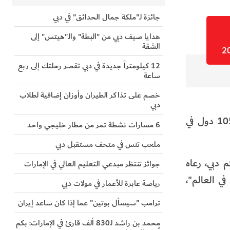
جائزة لـ"ملكة جمال الحدائق" في دبي
هدايا صيف دبي من "البطة" والـ"هيتس" إلى
الشقة
12 كيلومتراً جديدة في دبي تقصر رحلتك إلى ربع
ساعة
خصم على تذاكر الطيران وأوزان إضافية لطلاب
دبي
انتهت مهلة التسجيل في مسابقة جائزة دبي الدولية للقرآن الكريم بوصول عدد طالبي المشاركة إلى 5618 طلب من 105 دول في
6 مسارات نشطة تمر من مطار خليجي واحد
ملعب تنس في متحف مستقبل دبي
دبي، رعاه
جوائز تنتظر مبدعي التعليم العالي في الإمارات
ني في العالم"،
رياصة عابرة للأعمار في مولات دبي
ترامب "سيسأل بوتين" عما إذا كان ساعد إيران
محمد بن راشد لـ830 ألف قارئ في الإمارات: بكم