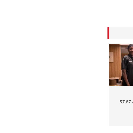
إماراتية تقطع 400 متر بـ57.87