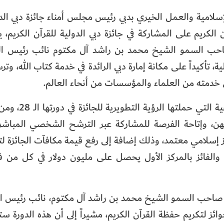
إسلامية والعمل الخيري بدبي رئيس مجلس أمناء جائزة دبي الدو
الكريم على المشاركة في جائزة دبي الدولية للقرآن الكريم، ي
زة صاحب السمو الشيخ محمد بن راشد آل مكتوم نائب رئيس ا
، تأكيداً على مكانة إمارة دبي الرائدة في خدمة كتاب الله، وترس
ى خدمته من العلماء والمؤسسات من أنحاء العالم.
وقال إن هذه المشاركة القياسية تأتي ثمرة
بهن، وإتاحة الفرصة للمشاركة عبر الترشح الشخصي المباشر
 إسلامي معتمد، وذلك إضافة إلى رفع قيمة مكافآت الجائزة ل
لجائزة إلى أكثر من 12 مليون درهم، والفائز بالمركز الأول يحصل على مليون دولار في كل
م صاحب السمو الشيخ محمد بن راشد آل مكتوم، نائب رئيس ا
جوائز لتكريم حفظة القرآن الكريم، مشيراً إلى أن هذه الدورة