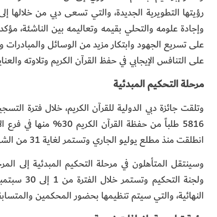
رؤيتها التطويرية الجديدة، والتي تسعى دبي من خلالها إ
وإجادة علومه والتحلي بقيمه وتعاليمه بين الناشئة، مؤكداً أ
على تسريع الجهود وابتكار مزيد من الوسائل والمبادرات 
على التنافس الإيجابي في حفظ القرآن الكريم وتلاوته والعناي
مرحلة التحكيم المبدئية
5816 طلباً من حفظة القر
انطلقت منذ مطلع يوليو الجاري وتستمر لغاية 31 من الشهر ذاته.
وسينتقل المتأهلون في مرحلة التحكيم المبدئية إلى المرح
ولجنة التحك
النهائية، والتي سيتم تنظيمها بحضور المحكمين والمتسابق