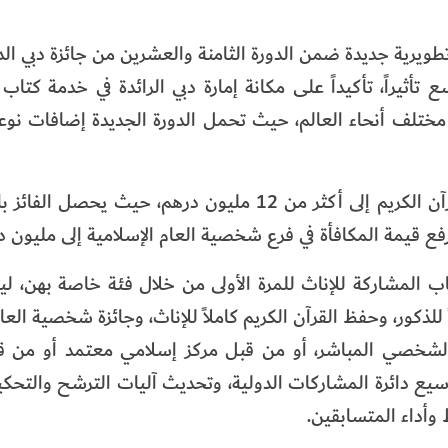
تطويرية جديدة ضمن الدورة الثامنة والعشرين من جائزة دبي الد
ون أكثر تميزاً وأوسع تأثيراً، تأكيداً على مكانة إمارة دبي الرائدة في خدمة كتا
 مختلف أنحاء العالم، حيث تحمل الدورة الجديدة إضافات نوع
وتم رفع إجمالي قيمة المكافآت في جائزة دبي الدولية للقرآن الكريم إلى أكثر من 12 مليون درهم،
ع قيمة المكافأة في فرع شخصية العام الإسلامية إلى مليون دو
اب المشاركة للإناث للمرة الأولى من خلال فئة خاصة بهن، لي
للذكور، وحفظ القرآن الكريم كاملاً للإناث، وجائزة شخصية العام
ح الشخصي المباشر، أو من قبل مركز إسلامي معتمد أو من ق
يع دائرة المشاركات الدولية، وتحديث آليات الترشح والتحكيم
وأداء المتسابقين.