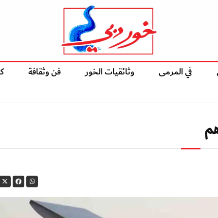
في المرمى
وثائقيات الخور
فن وثقافة
ك