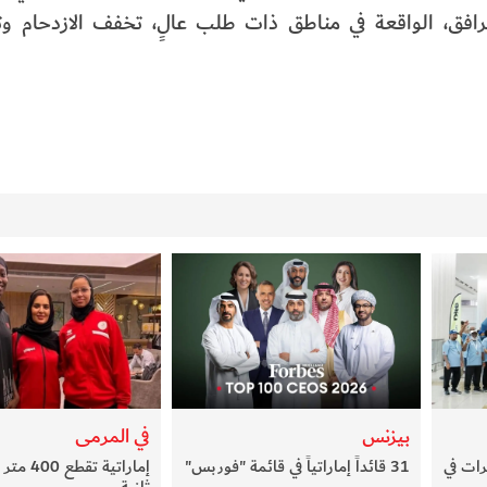
لمرافق، الواقعة في مناطق ذات طلب عالٍ، تخفف الازدحام و
بيزنس
في المرمى
ات في
31 قائداً إماراتياً في قائمة "فوربس"
ثانية