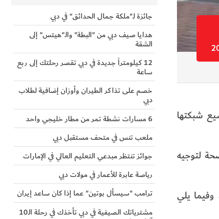
جائزة لـ"ملكة جمال الحدائق" في دبي
هدايا صيف دبي من "البطة" والـ"هيتس" إلى
الشقة
12 كيلومتراً جديدة في دبي تقصر رحلتك إلى ربع
ساعة
خصم على تذاكر الطيران وأوزان إضافية لطلاب
دبي
 توسيع شبكتها
6 مسارات نشطة تمر من مطار خليجي واحد
ملعب تنس في متحف مستقبل دبي
ية واضحة لتوجيه
جوائز تنتظر مبدعي التعليم العالي في الإمارات
رياصة عابرة للأعمار في مولات دبي
ترامب "سيسأل بوتين" عما إذا كان ساعد إيران
القياسية. وفيما يلي
مشترياتك الصيفية في دبي تأخذك في رحلة الـ10