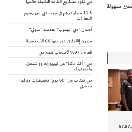
دبي تقود مشاريع الطاقة النظيفة عالمياً
تعزز سهولة
11.5 مليار درهم في جيب دبي من رسوم
العقارات
أعمال "دبي الجنوب" بعدسة "سوني"
مليون إقامة في دبي منها 66 ألف ذهبية
قفزة بـ 97% لأصحاب همم دبي
دبي "أكثر ذكاءً" من نيويورك وواشنطن
وأمستردام
دبي تقترب من "60 يوم" تخفيضات وترفيه
حصري
إماراتية تقطع 400 متر بـ57.87