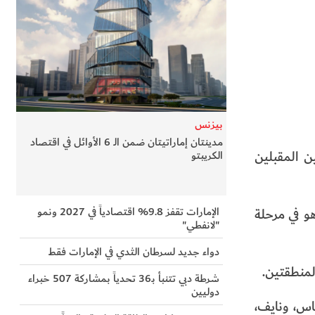
بيزنس
مدينتان إماراتيتان ضمن الـ 6 الأوائل في اقتصاد
 المقبلين
الكريبتو
الإمارات تقفز 9.8% اقتصادياً في 2027 ونمو
و في مرحلة
"لانفطي"
دواء جديد لسرطان الثدي في الإمارات فقط
منطقتين.
شرطة دبي تتنبأ بـ36 تحدياً بمشاركة 507 خبراء
دوليين
ني ياس، ونايف،