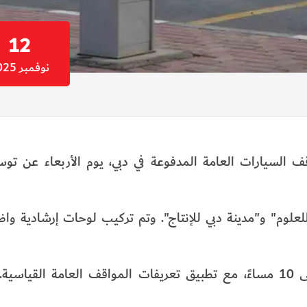
12
نوفمبر 2025
Parki)، أكبر مشغل لمواقف السيارات العامة المدفوعة في دبي، يوم الأربعاء عن
تحت الرمز (F) في "مدينة دبي للعلوم" و"مدينة دبي للإنتاج". وتم تركيب لوحات إرشاد
ستكون المواقف مُفعّلة يوميًا من الساعة 8 صباحًا حتى 10 مساءً، مع تطبيق تعريفات المواقف العامة 