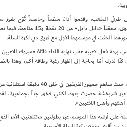
بية.
رفي الملعب، وقدموا أداءً منظماً وحاسماً تُوّج بفوز م
جماهيرهم. وقاد البوسني كينان كامينياس الفريق بأداء قوي، محققاً «دابل 
، بردة فعل لاعبيه عقب نهاية اللقاء قائلاً: «مبروك للاعبين 
كنّا ندرك أننا بحاجة إلى إظهار رغبة وطاقة أكبر، وهذا بالض
وعكست الأجواء داخل ملعب كوكاكولا أرينا حجم المناسبة، حيث ساهم جمهور الفري
ير فنربخشة حضرت بقوة، لكنني فخور جداً بجماهيرنا. لقد
هنئهم وأهنئ اللاعبين».
سلة على أرضه هذا الموسم، عبر بطولتين مختلفتين، الأمر الذي 
ن من أقوى بطولات كرة السلة الأوروبية.