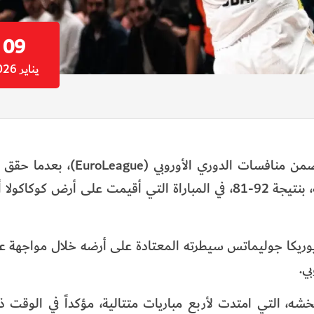
09
يناير 2026
واصل فريق دبي لكرة السلة تألقه في موسمه الافتتاحي ضمن منافسات الد
جديداً على العملاق التركي وحامل اللقب فريق فناربخشه، بنتيجة 92-81، في المباراة التي أقيمت على أرض
يكا جوليماتس سيطرته المعتادة على أرضه خلال مواجهة عالي
شه، التي امتدت لأربع مباريات متتالية، مؤكداً في الوقت ذ