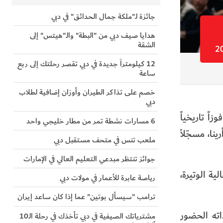
جائزة لـ"ملكة جمال الحدائق" في دبي
هدايا صيف دبي من "البطة" والـ"هيتس" إلى
الشقة
12 كيلومتراً جديدة في دبي تقصر رحلتك إلى ربع
ساعة
خصم على تذاكر الطيران وأوزان إضافية لطلاب
دبي
وري الأوروبي (EuroLeague)، بعدما حقق فوزاً تاريخياً
6 مسارات نشطة تمر من مطار خليجي واحد
 كوكاكولا أرينا، مسجّلاً
ملعب تنس في متحف مستقبل دبي
جوائز تنتظر مبدعي التعليم العالي في الإمارات
ة الوتيرة،
رياصة عابرة للأعمار في مولات دبي
ترامب "سيسأل بوتين" عما إذا كان ساعد إيران
اته الحضور
مشترياتك الصيفية في دبي تأخذك في رحلة الـ10