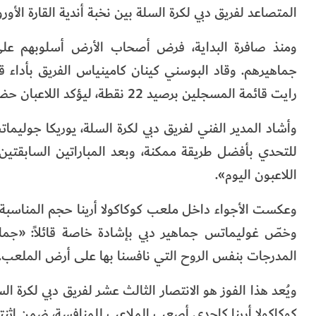
المتصاعد لفريق دبي لكرة السلة بين نخبة أندية القارة الأورو
ومنذ صافرة البداية، فرض أصحاب الأرض أسلوبهم على ط
رايت قائمة المسجلين برصيد 22 نقطة، ليؤكد اللاعبان حضورهما اللافت في موسمهما الأول مع فريق دبي لكرة السلة.
وأشاد المدير الفني لفريق دبي لكرة السلة، يوريكا جوليماتس
للتحدي بأفضل طريقة ممكنة، وبعد المباراتين السابقتين، 
اللاعبون اليوم».
وخصّ غوليماتس جماهير دبي بإشادة خاصة قائلاً: «جماه
المدرجات بنفس الروح التي نافسنا بها على أرض الملعب. أ
ويُعد هذا الفوز هو الانتصار الثالث عشر لفريق دبي لكرة ال
كوكاكولا أرينا كإحدى أصعب الملاعب للمنافسة، ضمن اثنتي