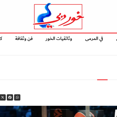
في المرمى
وثائقيات الخور
فن وثقافة
ك