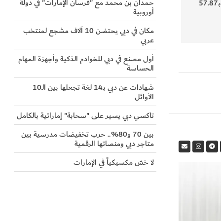
حمدان بن محمد مع "فرسان الإمارات" في دولة
إماراتية تقطع 400 متر بـ57.87
أوروبية
مكان في دبي يحتضن 10 آلاف مشجع لمنتخب
عربي
أول مصنع في دبي للخوادم الذكية وأجهزة المهام
الحساسة
شهادات عن دبي بـ14 لغة تجعلها بين الـ10
الأوائل
تاكسي دبي يسير على "سحابة" إماراتية بالكامل
بين 70 و80%.. حرب تخفيضات مدرسية بين
متاجر دبي ومنصاتها الرقمية
لا خسّ مكسيكياً في الإمارات