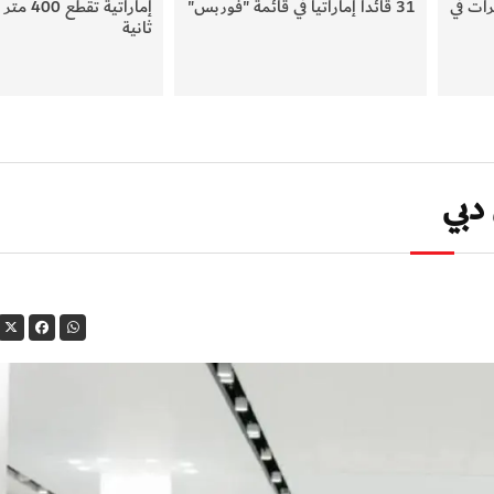
ات في
31 قائداً إماراتياً في قائمة "فوربس"
ثانية
دبي