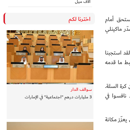
آلاف ميل
اخترنا لكم
ستحق أمام
دابل» من 20 نقطة و15 متابعة، فيما تصدّر ماكينلي
لقد استجبنا
بط ما قدمه
قين في خلق 40 دقيقة استثنائية من كرة السلة.
سوالف الدار
 نافسوا في
3 مليارات درهم "اجتماعية" في الإمارات
يعزّز مكانة