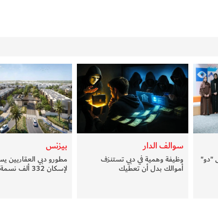
سوالف الدار
بيزنس
 "دو"
وظيفة وهمية في دبي تستنزف
مطورو دبي العقاريين يس
أموالك بدل أن تعطيك
لإسكان 332 ألف نسمة جديدة