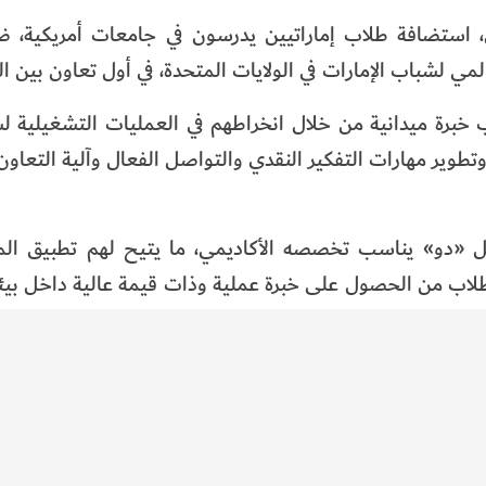
بي، استضافة طلاب إماراتيين يدرسون في جامعات أمريكية، 
للطلاب اكتساب خبرة ميدانية من خلال انخراطهم في العمليات التشغيلية
دو»، وتطوير مهارات التفكير النقدي والتواصل الفعال وآلية التعاو
 «دو» يناسب تخصصه الأكاديمي، ما يتيح لهم تطبيق الم
طلاب من الحصول على خبرة عملية وذات قيمة عالية داخل بيئ
وقالت فاطمة العفيفي، الرئيس التنفيذي للموارد البشرية في «دو»، إن Experience X يمثل وسيلة
كوادر نبني قاعدة كوادر وطنية من المواهب والكفاءات القاد