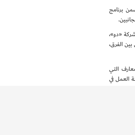
ضمن برنامج
 لشركة «دو»،
ن بين الفرق،
عارف التي
ة العمل في
 لضمان بقاء طلابنا الدارسين في
رة على دعم