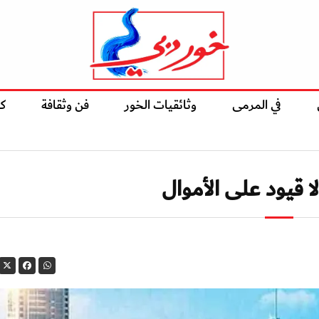
في المرمى
وثائقيات الخور
فن وثقافة
ك
ا قيود على الأموال