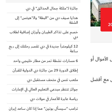
جائزة لـ"ملكة جمال الحدائق" في دبي
هدايا صيف دبي من "البطة" والـ"هيتس" إلى
الشقة
خصم على تذاكر الطيران وأوزان إضافية لطلاب
دبي
12 كيلومتراً جديدة في دبي تقصر رحلتك إلى ربع
ساعة
الأموال أو
6 مسارات نشطة تمر من مطار خليجي واحد
إطلاق الدورة 29 من جائزة دبي الدولية للقرآن
شى مع أفضل
ملعب تنس في متحف مستقبل دبي
جوائز تنتظر مبدعي التعليم العالي في الإمارات
رياصة عابرة للأعمار في مولات دبي
ترامب "سيسأل بوتين" عما إذا كان ساعد إيران