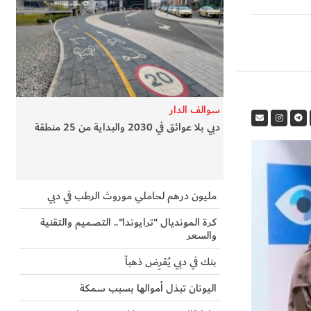
سوالف الدار
دبي بلا عوائق في 2030 والبداية من 25 منطقة
مليون درهم لحاملي موروث الرطب في دبي
كرة المونديال "ترايوندا".. التصميم والتقنية
والسعر
بنك في دبي يُقرِض ذهباً
اليونان تبذل أموالها بسبب سمكة