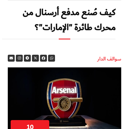
كيف صُنع مدفع أرسنال من
محرك طائرة "الإمارات"؟
سوالف الدار
10