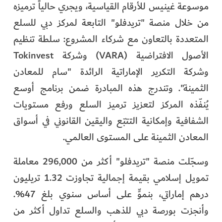
موسوعة غينيس للأرقام القياسية، ويجري حالياً ترميزه
من خلال منصة "تريدفلو" التابعة لمركز دبي للسلع
المتعددة بالتعاون مع شركاء المشروع: سلطة تنظيم
الأصول الافتراضية (VARA) وشركة Tokinvest
وشركة التكرير الإماراتية الرائدة "سام للمعادن
الثمينة". وتندرج هذه المبادرة ضمن برنامج أوسع
يُنفّذه المركز لتعزيز ترميز السلع ورفع مستويات
الشفافية وإمكانية التتبّع واليقين القانوني في أسواق
المعادن الثمينة على المستوى العالمي.
وسجّلت منصة "تريدفلو" أكثر من 296,000 معاملة
تمويل إسلامي بقيمة إجمالية تجاوزت 1.32 تريليون
درهم إماراتي، بنموٍّ على أساس سنوي بلغ 47%.
وأنجزت بورصة دبي للذهب والسلع تداول أكثر من