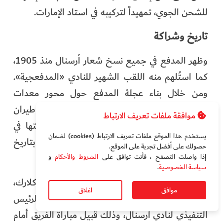
للشحن الجوي، تمهيداً لتركيبه في استاد الإمارات.
تاريخ وشراكة
وظهر المدفع في جميع نسخ شعار أرسنال منذ 1905،
كما استُلهم منه اللقب الشهير للنادي «المدفعجية».
ومن خلال بناء عجلة المدفع حول محور معدات
الهبوط لطائرة الإيرباص A380، نجح فريق طيران
موافقة ملفات تعريف الارتباط
الإمارات الهندسي في دمج هوية الناقلة وعراقتها في
يستخدم هذا الموقع ملفات تعريف الارتباط (cookies) لضمان
عالم الطيران مع أحد أبرز الرموز المرتبطة بتاريخ
حصولك على أفضل تجربة على الموقع‏.
النادي.
إذا واصلت التصفح ، فأنت توافق على
الشروط والأحكام
و
سياسة الخصوصية
.
وجاء الكشف عن الشعار بحضور السير تيم كلارك،
موافق
اغلاق
رئيس طيران الإمارات، وريتشارد غارليك، الرئيس
التنفيذي لنادي أرسنال، وذلك قبيل مباراة الفريق أمام