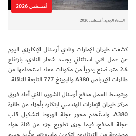
أغسطس 2026
الشعار الجديد. أغسطس 2026
كشفت طيران الإمارات ونادي أرسنال الإنكليزي اليوم
عن عمل فني استثنائي يجسد شعار النادي، بارتفاع
2.4 متر، صُنع يدوياً من مكونات معاد استخدامها من
طائرات الإيرباص A380 والبوينغ 777 التابعة للناقلة.
ويتوسط العمل مدفع أرسنال الشهير، الذي أعاد فريق
مركز طيران الإمارات الهندسي ابتكاره بأجزاء من طائرة
A380. واستُخدم محور عجلة الهبوط لتشكيل قلب
عجلة المدفع، فيما جرى تطويع جزء من قناة هواء
مصنوعة من التيتانيوم لتكوين ماسورته، وشُيّد جسم