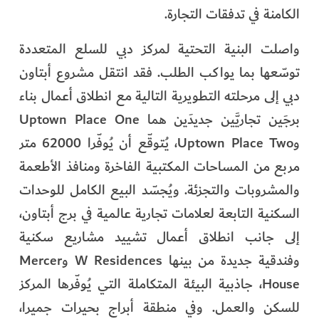
الكامنة في تدفقات التجارة.
واصلت البنية التحتية لمركز دبي للسلع المتعددة
توسّعها بما يواكب الطلب. فقد انتقل مشروع أبتاون
دبي إلى مرحلته التطويرية التالية مع انطلاق أعمال بناء
برجَين تجاريَّين جديدَين هما Uptown Place One
وUptown Place Two، يُتوقّع أن يُوفّرا 62000 متر
مربع من المساحات المكتبية الفاخرة ومنافذ الأطعمة
والمشروبات والتجزئة. ويُجسّد البيع الكامل للوحدات
السكنية التابعة لعلامات تجارية عالمية في برج أبتاون،
إلى جانب انطلاق أعمال تشييد مشاريع سكنية
وفندقية جديدة من بينها W Residences وMercer
House، جاذبية البيئة المتكاملة التي يُوفّرها المركز
للسكن والعمل. وفي منطقة أبراج بحيرات جميرا،