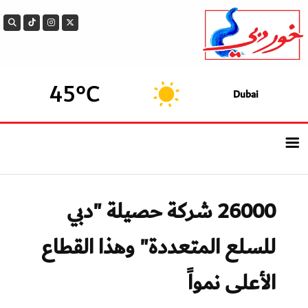
45°C
Dubai
الرئيسيــة
26000 شركة حصيلة "دبي
أحدث الأخبار
للسلع المتعددة" وهذا القطاع
سوالف الدار
الأعلى نمواً
بيزنس