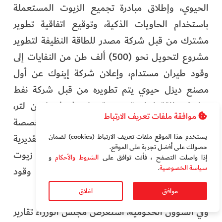
الحيوي، وإطلاق مبادرة تجميع الزيوت المستعملة
باستخدام الحاويات الذكية، وتوقيع اتفاقية تطوير
مشترك من قبل شركة مصدر للطاقة النظيفة لتطوير
مشروع لتحويل نحو (500) ألف طن من النفايات إلى
وقود طيران مستدام، وإعلان شركة إينوك عن أول
مصنع ديزل حيوي يتم تطويره من قبل شركة نفط
وطنية بطاقة إنتاجية سنوية تبلغ (20) مليون لتر،
موافقة ملفات تعريف الارتباط
وتوقيع مذكرة تفاهم مع إحدى الشركات المتخصصة
يستخدم هذا الموقع ملفات تعريف الارتباط (cookies) لضمان
بهدف بناء منشأة في منطقة الفجيرة بتكلفة تقديرية
حصولك على أفضل تجربة على الموقع‏.
تصل إلى (300) مليون دولار أمريكي، لتحويل زيوت
إذا واصلت التصفح ، فأنت توافق على
الشروط والأحكام
و
سياسة الخصوصية
.
الطهي المستعملة والمخلفات العضوية إلى وقود
طيران مستدام معتمد دولياً.
موافق
اغلاق
وفي الشؤون الحكومية، استعرض مجلس الوزراء تقارير