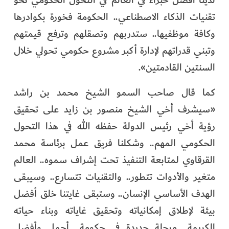
لدينا أفضل خبراء في العالم في التحول الحكومي نحو
تقنيات الذكاء الاصطناعي.. الحكومة فخورة بكوادرها
وكافة موظفيها.. ستدربهم وتصقلهم وترفع قيمتهم
وتبني قدراتهم لإدارة أكبر مشروع حكومي تحولي خلال
السنتين القادمتين».
كما قال صاحب السمو الشيخ محمد بن راشد
«سيشرف أخي الشيخ منصور بن زايد على تحقيق
رؤية أخي رئيس الدولة حفظه الله في هذا التحول
الحكومي المهم.. وشكلنا فريق عمل برئاسة محمد
القرقاوي لمتابعة التنفيذ تحت إشراف سموه.. العالم
متغير والأدوات تتطور.. والتقنيات تتسارع.. وسيبقى
الهدف الأساسي الإنسان.. وستبقى غايتنا خلق أفضل
بيئة لإطلاق إمكانياته وتحقيق غاياته وبناء حياته
الكريمة.. مرحلة جديدة في حكومة.. أجمل وأفضل