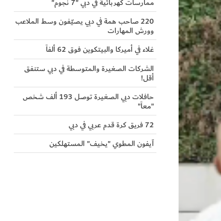
ممارسات كهربائية في دبي "7 نجوم"
220 صاحب همة في دبي يصيّفون وسط الملاعب
وورش المهارات
غلاء في أميركا والبيتكوين فوق 62 ألفاً
الشركات الصغيرة والمتوسطة في دبي ستنفق
أقل!
حافلات دبي الصغيرة توصل 193 ألف شخص
"معاً"
72 فريق كرة قدم عربي في دبي
آيفون المطوي "يخيف" المستهلكين