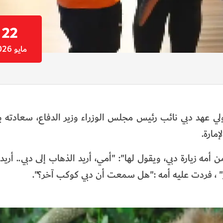
22
مايو 2026
ي عهد دبي نائب رئيس مجلس الوزراء وزير الدفاع، سعادته 
إمارة.
ه زيارة دبي، ويقول لها": "أمي، أريد الذهاب إلى دبي.. أريد 
خر" ، فردت عليه أمه :"هل سمعت أن دبي كوكب آخر؟".