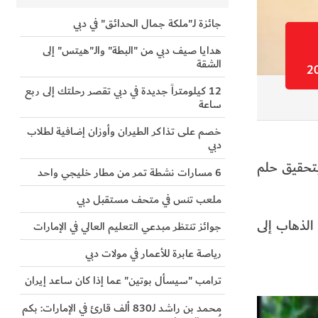
جائزة لـ"ملكة جمال الحدائق" في دبي
هدايا صيف دبي من "البطة" والـ"هيتس" إلى
الشقة
12 كيلومتراً جديدة في دبي تقصر رحلتك إلى ربع
ساعة
خصم على تذاكر الطيران وأوزان إضافية لطلاب
دبي
بتحقيق حلم
6 مسارات نشطة تمر من مطار خليجي واحد
ملعب تنس في متحف مستقبل دبي
الذهاب إلى
جوائز تنتظر مبدعي التعليم العالي في الإمارات
رياصة عابرة للأعمار في مولات دبي
ترامب "سيسأل بوتين" عما إذا كان ساعد إيران
محمد بن راشد لـ830 ألف قارئ في الإمارات: بكم