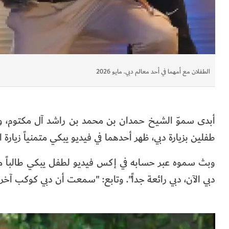
الطفلان مع أمهما في أحد معالم دبي. مايو 2026
أبدى سموّ الشيخ حمدان بن محمد بن راشد آل مكتوم، ول
طفلين بزيارة دبي، ظهر أحدهما في فيديو يبكي متمنياً زيارة ال
وبث سموه عبر حسابه في إكس فيديو لطفل يبكي طالباً من أم
دبي الآن، دبي رائعة جداً". وتابع: "سمعت أن دبي كوكب آ