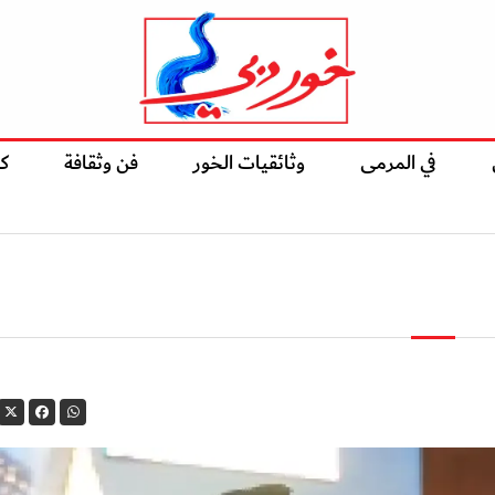
في المرمى
وثائقيات الخور
فن وثقافة
ك