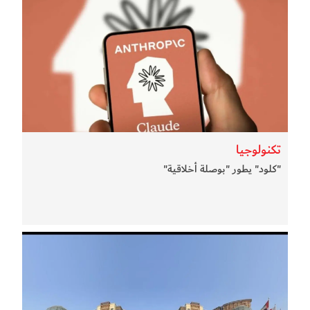
تكنولوجيا
"كلود" يطور "بوصلة أخلاقية"