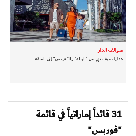
سوالف الدار
هدايا صيف دبي من "البطة" والـ"هيتس" إلى الشقة
31 قائداً إماراتياً في قائمة
"فوربس"