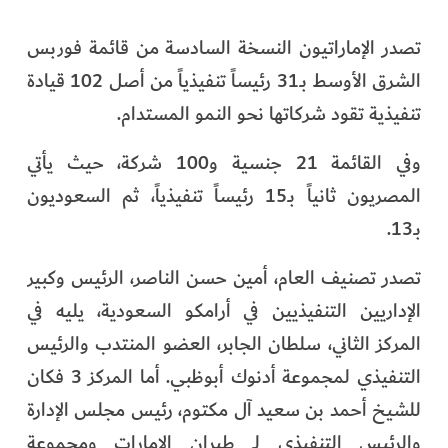
تصدر الإماراتيون النسخة السادسة من قائمة فوربس
الشرق الأوسط بـ31 رئيساً تنفيذياً من أصل 102 قيادة
تنفيذية تقود شركاتها نحو النمو المستدام.
وفي القائمة 21 جنسية و100 شركة، حيث يأتي
المصريون ثانياً بـ15 رئيساً تنفيذياً، ثم السعوديون
بـ13.
تصدر تصنيف العام، أمين حسن الناصر، الرئيس وكبير
الإداريين التنفيذيين في أرامكو السعودية، يليه في
المركز الثاني، سلطان الجابر، العضو المنتدب والرئيس
التنفيذي لمجموعة أدنوك أبوظبي. أما المركز 3 فكان
للشيخ أحمد بن سعيد آل مكتوم، رئيس مجلس الإدارة
والرئيس التنفيذي لـ طيران الإمارات ومجموعة