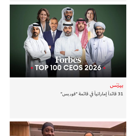
بيزنس
31 قائداً إماراتياً في قائمة "فوربس"