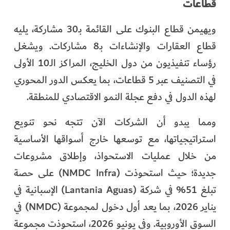
قطاعات
ويهيمن قطاع البنوك على القائمة بـ30 مشاركة، يليه
قطاع العقارات والإنشاءات بـ8 مشاركات. ويشغل
رؤساء تنفيذيون من دول الخليج، المراكز الـ10 الأولى
في التصنيف عبر 5 قطاعات، بما يعكس الدور المحوري
لهذه الدول في دفع عجلة النمو الاقتصادي للمنطقة.
ومما يبدو أن الشركات الآن تتجه نحو تنويع
استراتيجياتها، مع توسعها خارج أسواقها الأساسية
من خلال عمليات الاستحواذ، وإطلاق مشروعات
جديدة؛ حيث استحوذت (NMDC Infra) على حصة
تبلغ 51% في شركة (Lantania Aguas) الإسبانية في
يناير 2026، بما يعد أول دخول لمجموعة (NMDC) في
السوق الأوروبية. وفي يونيو 2026، استحوذت مجموعة