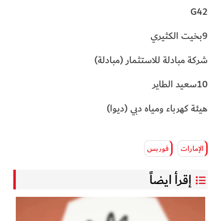
G42
9بخيت الكثيري
شركة مبادلة للاستثمار (مبادلة)
10سعيد الطاير
هيئة كهرباء ومياه دبي (ديوا)
الإمارات
فوربس
إقرأ ايضاً