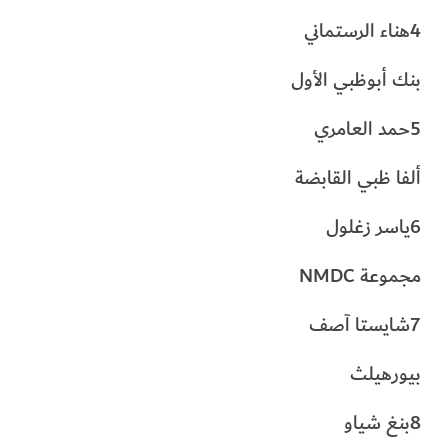
4هناء الرستماني
بنك أبوظبي الأول
5حمد العامري
ألفا ظبي القابضة
6ياسر زغلول
مجموعة NMDC
7شايستا آصف
بيورهيلث
8بنغ شياو