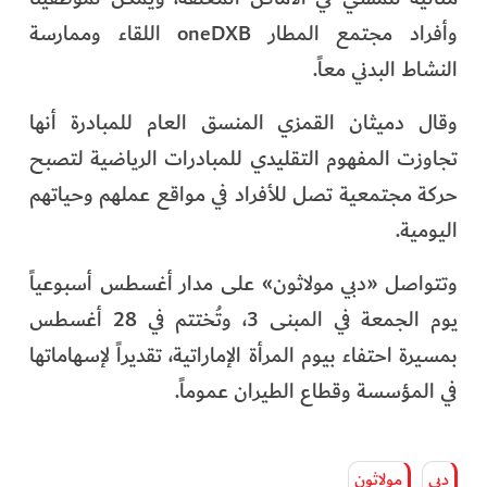
وأفراد مجتمع المطار oneDXB اللقاء وممارسة
النشاط البدني معاً.
وقال دميثان القمزي المنسق العام للمبادرة أنها
تجاوزت المفهوم التقليدي للمبادرات الرياضية لتصبح
حركة مجتمعية تصل للأفراد في مواقع عملهم وحياتهم
اليومية.
وتتواصل «دبي مولاثون» على مدار أغسطس أسبوعياً
يوم الجمعة في المبنى 3، وتُختتم في 28 أغسطس
بمسيرة احتفاء بيوم المرأة الإماراتية، تقديراً لإسهاماتها
في المؤسسة وقطاع الطيران عموماً.
دبي
مولاثون