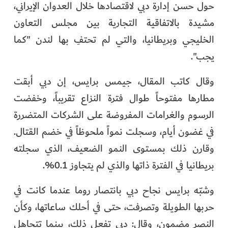
حول حسن إدارة دبي لاقتصادها خلال العدوان الإيراني،
الفرجان
مشيدة بالاتفاقية التجارية بين مجلس التعاون
تكنولوجيا
الخليجي وبريطانيا، والتي لم تحتفِ بها لندن "كما
يجب".
من العالم
وقال كاتب المقال، جيمس برايس، إن دبي أبقت
الأكثر قراءة
مطارها مفتوحاً طوال فترة النزاع تقريباً، وخفضت
الرسوم والغرامات المفروضة على الشركات المتضررة
في غضون أيام، وسجلت نمواً ملحوظاً في خضم القتال.
وقارن ذلك بمستوى النمو الضعيف، الذي سجلته
بريطانيا في الفترة ذاتها والذي لم يتجاوز 0.1%.
وشبّه برايس نجاح دبي بانتصار روما عندما كانت في
حربها الطويلة وتصرفت، حتى في أحلك ساعاتها، وكأن
النصر مضمون، وقال: دبي تفعل ذلك، بينما تتجاهل