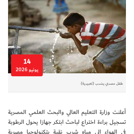
في المرمى
وثائقيات الخور
فن وثقافة
كوكب دبي
14
يونيو 2026
تقارير الخور
طفل مصري يشرب (تعبيرية)
فيديو
كل الأقسام
أعلنت وزارة التعليم العالي والبحث العلمي المصرية
أبناء الديرة
تسجيل براءة اختراع لباحث ابتكر جهازا يحول الرطوبة
في الهواء إلى مياه شرب نقية بتكنولوجيا مصرية