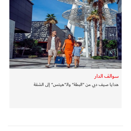
سوالف الدار
هدايا صيف دبي من "البطة" والـ"هيتس" إلى الشقة