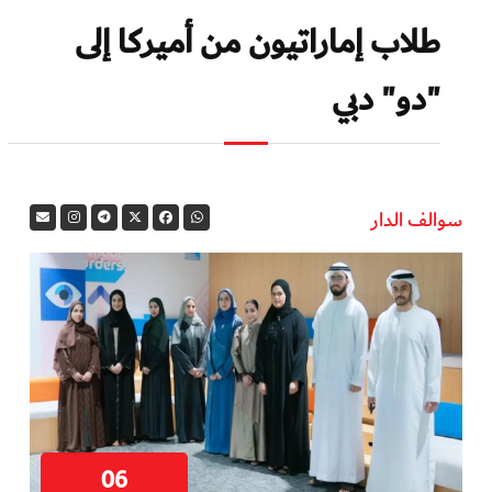
طلاب إماراتيون من أميركا إلى
"دو" دبي
سوالف الدار
06