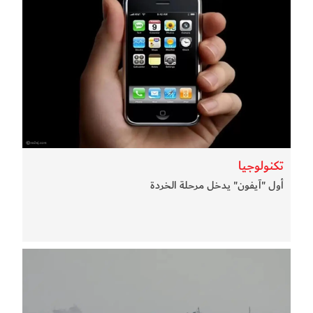
تكنولوجيا
أول "آيفون" يدخل مرحلة الخردة