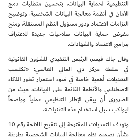
التنظيمية لحماية البيانات، بتحسين متطلبات دمج
الفرجان
الأمان في أنظمة معالجة البيانات الشخصية، وتوضيح
تكنولوجيا
التزامات الاعتماد ودور مسؤول النظم المستقلة، ومنح
مفوض حماية البيانات صلاحيات جديدة للاعتراف
من العالم
ببرامج الاعتماد والشهادات.
الأكثر قراءة
وقال جاك فيسر، الرئيس التنفيذي للشؤون القانونية
في سلطة مركز دبي المالي العالمي: «تكتسب
التعديلات أهمية خاصة في ضوء استمرار تطور الذكاء
الاصطناعي والأنظمة القائمة على البيانات، حيث من
الضروري أن يبقى الإطار التنظيمي عملياً وواضحاً
ليواكب سبل استخدام هذه التقنيات».
وتهدف التعديلات المقترحة إلى تنقيح اللائحة رقم 10
بشأن تصميم نظم معالجة البيانات الشخصية بطريقة