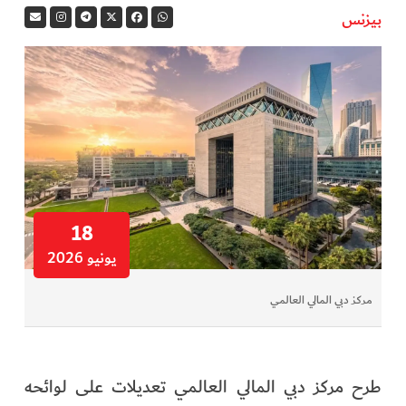
بيزنس
في المرمى
وثائقيات الخور
فن وثقافة
كوكب دبي
تقارير الخور
18
يونيو 2026
فيديو
مركز دبي المالي العالمي
كل الأقسام
أبناء الديرة
طرح مركز دبي المالي العالمي تعديلات على لوائحه