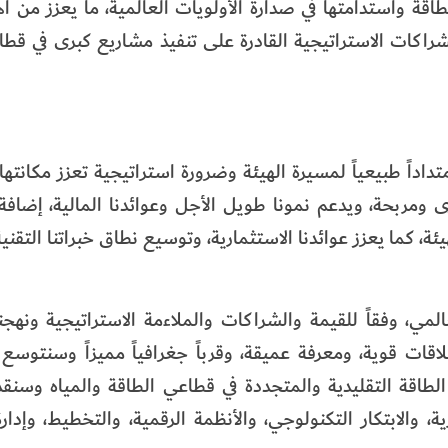
قة واستدامتها في صدارة الأولويات العالمية، ما يعزز من أ
لشراكات الاستراتيجية القادرة على تنفيذ مشاريع كبرى في قطا
اً طبيعياً لمسيرة الهيئة وضرورة استراتيجية تعزز مكانته
 ومربحة، ويدعم نمونا طويل الأجل وعوائدنا المالية، إضافة
ة، كما يعزز عوائدنا الاستثمارية، وتوسيع نطاق خبراتنا التقني
، وفقاً للقيمة والشراكات والملاءمة الاستراتيجية ونهجن
قات قوية، ومعرفة عميقة، وقرباً جغرافياً مميزاً وسنتوسع تد
لطاقة التقليدية والمتجددة في قطاعي الطاقة والمياه وسنق
 والابتكار التكنولوجي، والأنظمة الرقمية، والتخطيط، وإدارة