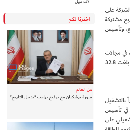
آلاف ميل
الشركة على
اخترنا لكم
ريع مشتركة
يع، وتأسيس
ليميين، في مجالات
الإنتاج والنقل والتوزيع وخدمة المتعاملين، وكفاءة واعتمادية الشبكة. في عام 2025، حققت الهيئة إيرادات غير مسبوقة بلغت 32.8
من العالم
صورة بزشكيان مع توقيع ترامب "تدخل التاريخ"
اً بالتشغيل
ة في تأسيس
ذجها التشغيلي على
توم للطاقة