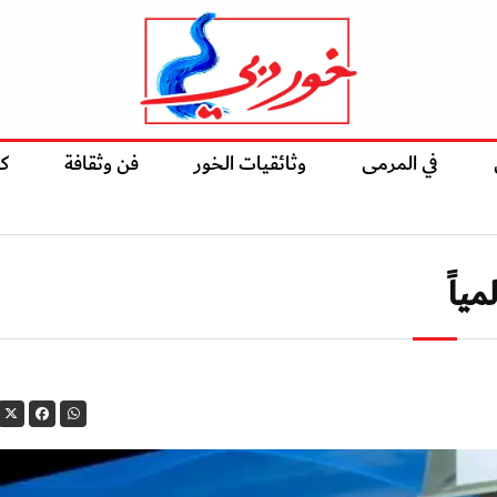
في المرمى
وثائقيات الخور
فن وثقافة
ك
ياً