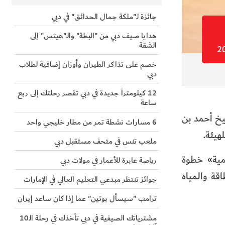
جائزة لـ"ملكة جمال الحدائق" في دبي
هدايا صيف دبي من "البطة" والـ"هيتس" إلى
الشقة
خصم على تذاكر الطيران وأوزان إضافية لطلاب
دبي
12 كيلومتراً جديدة في دبي تقصر رحلتك إلى ربع
ساعة
يخ أحمد بن
6 مسارات نشطة تمر من مطار خليجي واحد
هيئة.
ملعب تنس في متحف مستقبل دبي
مية» خطوة
رياصة عابرة للأعمار في مولات دبي
قة والمياه
جوائز تنتظر مبدعي التعليم العالي في الإمارات
ترامب "سيسأل بوتين" عما إذا كان ساعد إيران
مشترياتك الصيفية في دبي تأخذك في رحلة الـ10