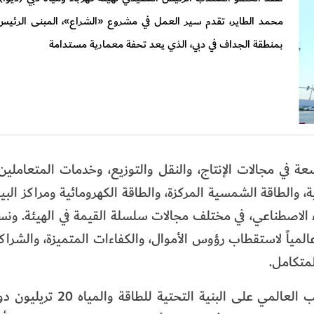
محمد الطاير، تقدم سير العمل في مشروع «الشراع»، المبنى الرئيس 
بمنطقة الجداف في دبي، الذي يعد تحفة معمارية مستدامة
في مجالات الإنتاج، والنقل والتوزيع، وخدمات المتعاملين
، والطاقة الشمسية المركزة، والطاقة الكهرومائية ومراكز البي
كاء الاصطناعي، في مختلف مجالات سلسلة القيمة في الهيئة. ونس
ً عالمياً لاستقطاب رؤوس الأموال، والكفاءات المتميزة، والشراك
لمتكامل.
وأضاف: وبحلول عام 2035، من المتوقع أن يتجاوز الطلب العالم