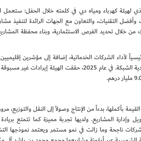
ذي لهيئة كهرباء ومياه دبي في كلمته خلال الحفل: ستعمل 
 وأفضل التقنيات، والتعاون مع الجهات الرائدة لتنفيذ مشا
ذلك من خلال تحديد الفرص الاستثمارية، وبناء محفظة المشار
يئة المركز الأول عالمياً في 13 مؤشراً رئيسياً لأداء الشركات الخدماتية، إضافة إلى مؤشرين إق
يمة بأكملها، بدءاً من الإنتاج وصولاً إلى النقل والتوزيع، مرور
يل وإدارة المشاريع. ولديها تجربة مميزة كما تتمتع برياد
ركات، حيث تضم محفظتها الاستثمارية أكثر من 10 شركات ناجحة وما زالت في نمو مستمر ويعتمد نمو
قة الشمسية عبر أيقونة مشاريعها مجمع محمد بن راشد آل مك