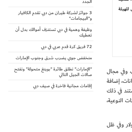
الجدد
للهيئة
3 جوائز لشركة طيران من دبي تقدم الكافيار
و"البيجامات"
وظيفة وهمية في دبي تستنزف أموالك بدل أن
تعطيك
72 فريق كرة قدم عربي في دبي
منخفض جوي يضرب شرق وجنوب الإمارات
"الإمارات" تطلق طائرة "بوينغ متحولة" وتفتح
، وفي مجال
صالات الجيل التالي
انات، إضافة
إقامات مجانية فاخرة في صيف دبي
تند في ذلك
ات النوعية،
ي على البنية التحتية للطاقة والمياه 20 تريليون دولار وفي ظل