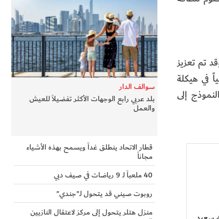
وقد تم تعزيز
ً في هيكلة
سوالف الدار
لنموذج إلى
بلد عربي رابع الوجهات الأكثر تفضيلاً للعيش
والعمل
قطار الاتحاد ينطلق غداً ويسمح بهذه الأشياء
مجاناً
40 ملعباً لـ 9 رياضات في صيف دبي
روبوت صيني قد يتحول لـ"جندي"
منزل هتلر يتحول إلى مركز لاعتقال النازيين
)، سعيد