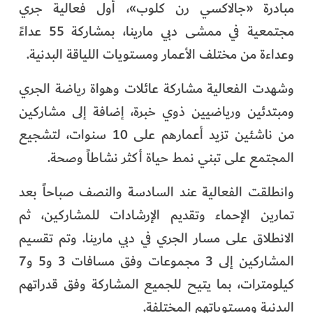
مبادرة «جالاكسي رن كلوب»، أول فعالية جري
الفرجان
مجتمعية في ممشى دبي مارينا، بمشاركة 55 عداءً
تكنولوجيا
وعداءة من مختلف الأعمار ومستويات اللياقة البدنية.
من العالم
وشهدت الفعالية مشاركة عائلات وهواة رياضة الجري
ومبتدئين ورياضيين ذوي خبرة، إضافة إلى مشاركين
الأكثر قراءة
من ناشئين تزيد أعمارهم على 10 سنوات، لتشجيع
المجتمع على تبني نمط حياة أكثر نشاطاً وصحة.
وانطلقت الفعالية عند السادسة والنصف صباحاً بعد
تمارين الإحماء وتقديم الإرشادات للمشاركين، ثم
الانطلاق على مسار الجري في دبي مارينا. وتم تقسيم
المشاركين إلى 3 مجموعات وفق مسافات 3 و5 و7
كيلومترات، بما يتيح للجميع المشاركة وفق قدراتهم
البدنية ومستوياتهم المختلفة.