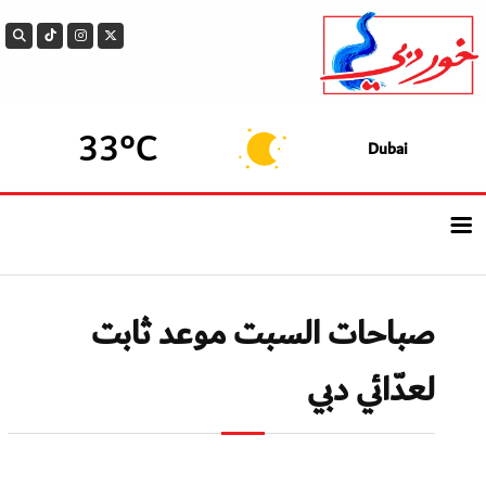
33°C
Dubai
الرئيسيــة
صباحات السبت موعد ثابت
أحدث الأخبار
لعدّائي دبي
سوالف الدار
بيزنس