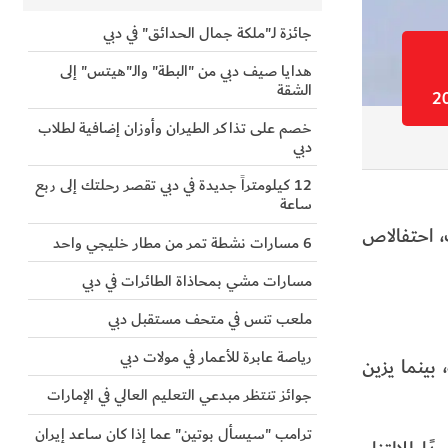
جائزة لـ"ملكة جمال الحدائق" في دبي
هدايا صيف دبي من "البطة" والـ"هيتس" إلى
الشقة
خصم على تذاكر الطيران وأوزان إضافية لطلاب
دبي
12 كيلومتراً جديدة في دبي تقصر رحلتك إلى ربع
ساعة
، احتفالاص
6 مسارات نشطة تمر من مطار خليجي واحد
مسارات مشي بمحاذاة الطائرات في دبي
ملعب تنس في متحف مستقبل دبي
رياصة عابرة للأعمار في مولات دبي
شكيلات احترافية دقيقة، بينما يزين
جوائز تنتظر مبدعي التعليم العالي في الإمارات
ترامب "سيسأل بوتين" عما إذا كان ساعد إيران