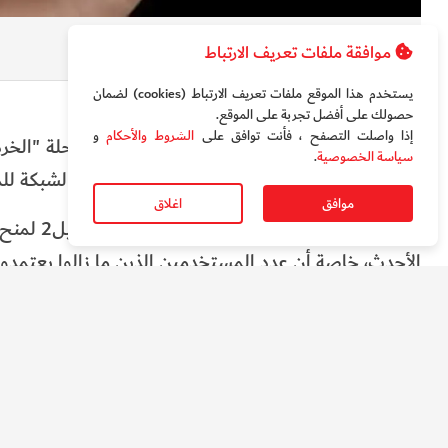
موافقة ملفات تعريف الارتباط
آيفون 2007
يستخدم هذا الموقع ملفات تعريف الارتباط (cookies) لضمان
حصولك على أفضل تجربة على الموقع‏.
إذا واصلت التصفح ، فأنت توافق على
الشروط والأحكام
و
سياسة الخصوصية
.
أميركا، بالتالي لم يعد الجهاز قادرًا على استخدام الشبكة ل
موافق
اغلاق
وكانت ile
الأحدث، خاصة أن عدد المستخدمين الذين ما زالوا يعتمدون على 2G بات 
للبيانات، لكنها لا تدعم تقنية VoLTE اللازمة لإجراء مكالمات عبر الشبكات الحديثة.
قلة الأمان