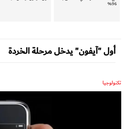
96%
أول "آيفون" يدخل مرحلة الخردة
تكنولوجيا