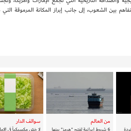
جية والصداقة التاريخية التي تجمع الإمارات وأمريكا، وتجسيد
فاهم بين الشعوب، إلى جانب إبراز المكانة المرموقة التي ب
من العالم
سوالف الدار
ردة
6 شروط إيرانية لفتح "هرمز" بينها
لا خسّ مكسيكياً في الإم