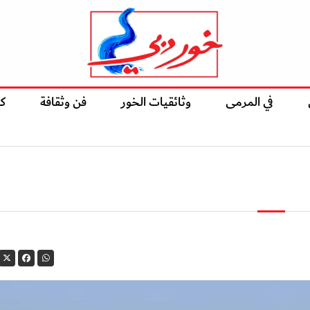
في المرمى
وثائقيات الخور
فن وثقافة
ك