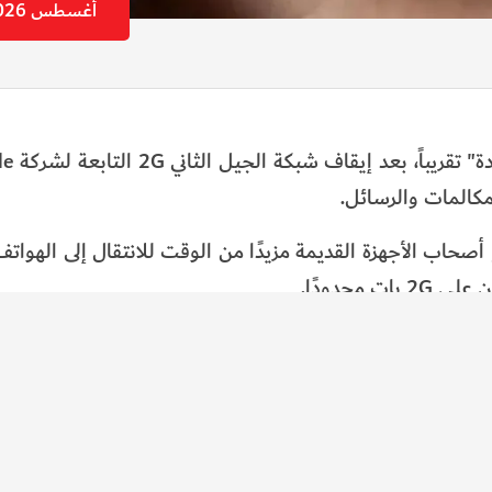
أغسطس 2026
لمكالمات والرسائل.
T-Mob قررت تأجيل إيقاف شبكة الجيل2 لمنح أصحاب الأجهزة القديمة مزيدًا من الوقت للانتقال إلى
محدودًا.
يتعلق القرار أيضًا بمستوى الأمان ، فقد صُممت تقنية GSM في تسعينيات القرن الماضي، وكانت وسائ