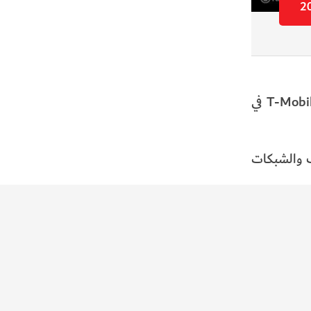
دخل أول هاتف آيفون طرحته آبل عام 2007 مرحلة "الخردة" تقريباً، بعد إيقاف شبكة الجيل الثاني 2G التابعة لشركة T-Mobile في
 الهواتف والشبكات
ولعب المسافرون الدوليون دورًا في تأجيل الإغلاق، إذ كان بعضهم يعتمدون على هواتف قديمة تستطيع الاتصال بشبكات LTE
ل التشفير والمصادقة