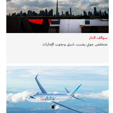
في المرمى
وثائقيات الخور
فن وثقافة
سوالف الدار
منخفض جوي يضرب شرق وجنوب الإمارات
كوكب دبي
تقارير الخور
فيديو
كل الأقسام
أبناء الديرة