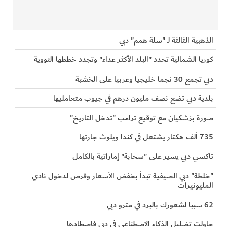
الذهبية الثالثة لـ "سلة همم" دبي
كوريا الشمالية تحدد "البلد الأكثر عداء" وتجدد خططها النووية
دبي تجمع 30 نجماً خليجياً وعربياً على الخشبة
بلدية دبي تضع نصف مليون درهم في جيوب متعامليها
صورة بزشكيان مع توقيع ترامب "تدخل التاريخ"
735 ألف هكتار يشتعل في كندا ويلوث جارتها
تاكسي دبي يسير على "سحابة" إماراتية بالكامل
"خلطة" دبي الصيفية تبدأ بخفض الأسعار وفرص لدخول نادي
المليونيرات
62 سبباً لشعورك بالبرد في مترو دبي
حاولت تضليل الذكاء الاصطناعي في دبي فاصطادها