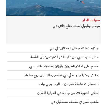
الفرجان
تكنولوجيا
سوالف الدار
ميلانو ونابولي تحت جناح فلاي دبي
من العالم
الأكثر قراءة
جائزة لـ"ملكة جمال الحدائق" في دبي
هدايا صيف دبي من "البطة" والـ"هيتس" إلى الشقة
خصم على تذاكر الطيران وأوزان إضافية لطلاب دبي
12 كيلومتراً جديدة في دبي تقصر رحلتك إلى ربع ساعة
6 مسارات نشطة تمر من مطار خليجي واحد
إطلاق الدورة 29 من جائزة دبي الدولية للقرآن
ملعب تنس في متحف مستقبل دبي