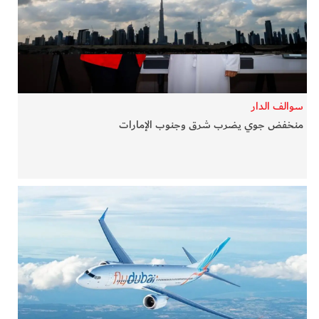
في المرمى
وثائقيات الخور
فن وثقافة
سوالف الدار
منخفض جوي يضرب شرق وجنوب الإمارات
كوكب دبي
تقارير الخور
فيديو
كل الأقسام
أبناء الديرة