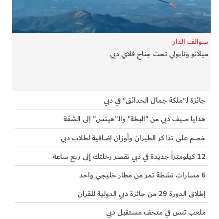
الفرجان
تكنولوجيا
سوالف الدار
ميلانو ونابولي تحت جناح فلاي دبي
من العالم
الأكثر قراءة
جائزة لـ"ملكة جمال الحدائق" في دبي
هدايا صيف دبي من "البطة" والـ"هيتس" إلى الشقة
خصم على تذاكر الطيران وأوزان إضافية لطلاب دبي
12 كيلومتراً جديدة في دبي تقصر رحلتك إلى ربع ساعة
6 مسارات نشطة تمر من مطار خليجي واحد
إطلاق الدورة 29 من جائزة دبي الدولية للقرآن
ملعب تنس في متحف مستقبل دبي