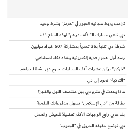
ترامب يربط مجانية العبور في "هرمز" بشرط وحيد
دبي تلغي جمارك الـ"الألف درهم" لهذه السلع فقط
شرطة دبي تتنبأ بـ36 تحدياً بمشاركة 507 خبراء دوليين
رصد أول هجوم فدية إلكترونية ينفذه ذكاء اصطناعي
"باركن" تركن عشرات آلاف السيارات خارج دبي بـ4-10 دراهم
"التركية" تعود إلى دبي
ماذا يحدث في مترو دبي بين منتصف الليل والفجر؟
بطاقة من "دبي الإسلامي" تسهل مدفوعاتك الرقمية
بلد عربي رابع الوجهات الأكثر تفضيلاً للعيش والعمل
دبي توضح حقيقة الحريق في "الجنوب"