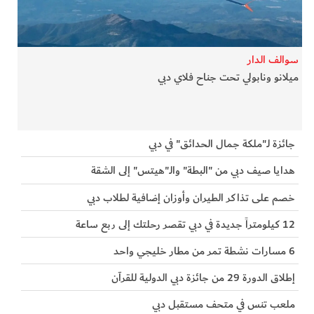
الفرجان
تكنولوجيا
سوالف الدار
ميلانو ونابولي تحت جناح فلاي دبي
من العالم
الأكثر قراءة
جائزة لـ"ملكة جمال الحدائق" في دبي
هدايا صيف دبي من "البطة" والـ"هيتس" إلى الشقة
خصم على تذاكر الطيران وأوزان إضافية لطلاب دبي
12 كيلومتراً جديدة في دبي تقصر رحلتك إلى ربع ساعة
6 مسارات نشطة تمر من مطار خليجي واحد
إطلاق الدورة 29 من جائزة دبي الدولية للقرآن
ملعب تنس في متحف مستقبل دبي