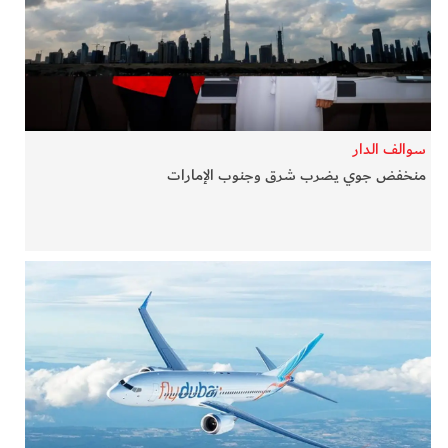
في المرمى
وثائقيات الخور
فن وثقافة
سوالف الدار
منخفض جوي يضرب شرق وجنوب الإمارات
كوكب دبي
تقارير الخور
فيديو
كل الأقسام
أبناء الديرة