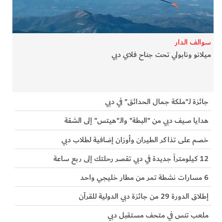
الفرجان
تكنولوجيا
سوالف الدار
ميلانو ونابولي تحت جناح فلاي دبي
من العالم
الأكثر قراءة
جائزة لـ"ملكة جمال الحدائق" في دبي
هدايا صيف دبي من "البطة" والـ"هيتس" إلى الشقة
خصم على تذاكر الطيران وأوزان إضافية لطلاب دبي
12 كيلومتراً جديدة في دبي تقصر رحلتك إلى ربع ساعة
6 مسارات نشطة تمر من مطار خليجي واحد
إطلاق الدورة 29 من جائزة دبي الدولية للقرآن
ملعب تنس في متحف مستقبل دبي