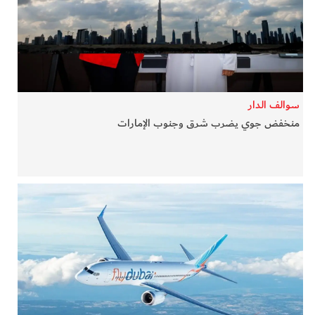
في المرمى
وثائقيات الخور
فن وثقافة
سوالف الدار
منخفض جوي يضرب شرق وجنوب الإمارات
كوكب دبي
تقارير الخور
فيديو
كل الأقسام
أبناء الديرة