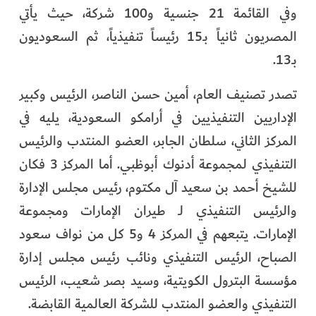
وفي القائمة 21 جنسية و100 شركة، حيث يأتي
المصريون ثانياً بـ15 رئيساً تنفيذياً، ثم السعوديون
بـ13.
تصدر تصنيف العام، أمين حسن الناصر، الرئيس وكبير
الإداريين التنفيذيين في أرامكو السعودية، يليه في
المركز الثاني، سلطان الجابر، العضو المنتدب والرئيس
التنفيذي لمجموعة أدنوك أبوظبي. أما المركز 3 فكان
للشيخ أحمد بن سعيد آل مكتوم، رئيس مجلس الإدارة
والرئيس التنفيذي لـ طيران الإمارات ومجموعة
الإمارات. يتبعهم في المركز 4 و5 كل من نواف سعود
الصباح، الرئيس التنفيذي ونائب رئيس مجلس إدارة
مؤسسة البترول الكويتية، وسيد بصر شعيب، الرئيس
التنفيذي والعضو المنتدب للشركة العالمية القابضة.