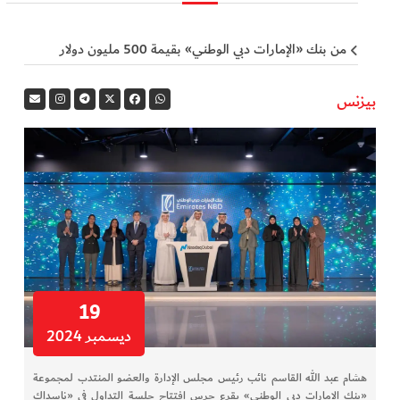
في المرمى
من بنك «الإمارات دبي الوطني» بقيمة 500 مليون دولار
وثائقيات الخور
بيزنس
فن وثقافة
كوكب دبي
تقارير الخور
فيديو
19
كل الأقسام
ديسمبر 2024
أبناء الديرة
هشام عبد الله القاسم نائب رئيس مجلس الإدارة والعضو المنتدب لمجموعة
«بنك الإمارات دبي الوطني» يقرع جرس افتتاح جلسة التداول في «ناسداك