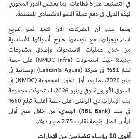
في التصنيف عبر 5 قطاعات، بما يعكس الدور المحوري
لهذه الدول في دفع عجلة النمو الاقتصادي للمنطقة.
ومما يبدو أن الشركات الآن تتجه نحو تنويع
استراتيجياتها، مع توسعها خارج أسواقها الأساسية
من خلال عمليات الاستحواذ، وإطلاق مشروعات
جديدة؛ حيث استحوذت (NMDC Infra) على حصة
تبلغ 51% في شركة (Lantania Aguas) الإسبانية في
يناير 2026، بما يعد أول دخول لمجموعة (NMDC) في
السوق الأوروبية. وفي يونيو 2026، استحوذت مجموعة
بنك الإمارات دبي الوطني، على حصة أغلبية تبلغ 60%
في بنك (RBL Bank) الهندي، من خلال ضخ أولي
لرأس المال بقيمة تقارب 2.75 مليار دولار.
أقوى 10 رؤساء تنفيذيين من الإمارات