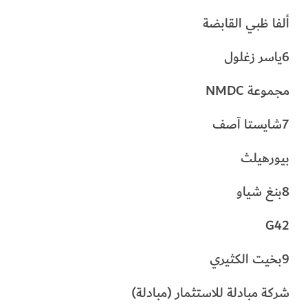
ألفا ظبي القابضة
6ياسر زغلول
مجموعة NMDC
7شايستا آصف
بيورهيلث
8بنغ شياو
G42
9بخيت الكثيري
شركة مبادلة للاستثمار (مبادلة)