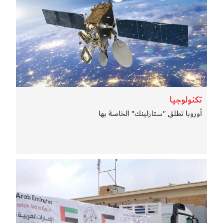
تكنولوجيا
أوروبا تطلق "ستارلينك" الخاصة بها