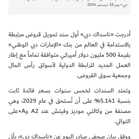
الفرجان
دبي» يوم 18 ديسمبر 2024
تكنولوجيا
أدرجت «ناسداك دبي» أول سند تمويل قروض مرتبطة
من العالم
بالاستدامة في العالم من بنك «الإمارات دبي الوطني»
بقيمة 500 مليون دولار أميركي متوافقة تماماً مع إطار
الأكثر قراءة
العمل الجديد للرابطة الدولية لأسواق رأس المال
وجمعية سوق القروض.
وتمتد السندات لخمس سنوات بسعر فائدة ثابت
بنسبة 5.141% على أن تُستحق في عام 2029، وهي
مصنفة من وكالتي موديز وفيتش عند A2 وA+على
التوالي.
ووفق بيان صحفي صادر اليوم عن «ناسداك دبي»، يأتي