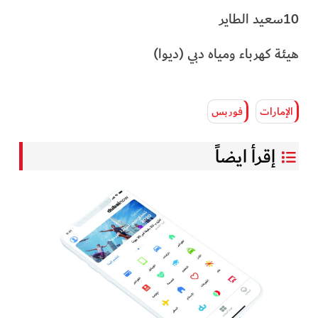
10سعيد الطاير
هيئة كهرباء ومياه دبي (ديوا)
الإمارات
فوربس
إقرأ ايضاً