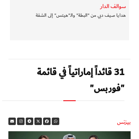
سوالف الدار
هدايا صيف دبي من "البطة" والـ"هيتس" إلى الشقة
31 قائداً إماراتياً في قائمة
"فوربس"
بيزنس