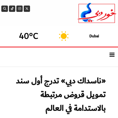
40°C
Dubai
الرئيسيــة
«ناسداك دبي» تدرج أول سند
أحدث الأخبار
تمويل قروض مرتبطة
سوالف الدار
بالاستدامة في العالم
بيزنس