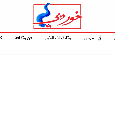
في المرمى
وثائقيات الخور
فن وثقافة
ك