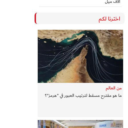
آلاف ميل
اخترنا لكم
من العالم
ما هو مقترح مسقط لترتيب العبور في "هرمز"؟