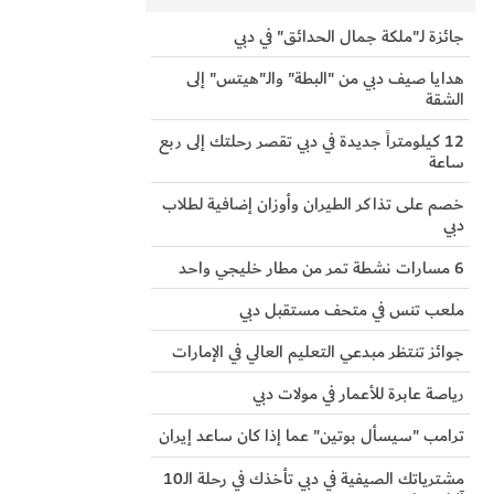
جائزة لـ"ملكة جمال الحدائق" في دبي
هدايا صيف دبي من "البطة" والـ"هيتس" إلى
الشقة
12 كيلومتراً جديدة في دبي تقصر رحلتك إلى ربع
ساعة
خصم على تذاكر الطيران وأوزان إضافية لطلاب
دبي
6 مسارات نشطة تمر من مطار خليجي واحد
ملعب تنس في متحف مستقبل دبي
جوائز تنتظر مبدعي التعليم العالي في الإمارات
رياصة عابرة للأعمار في مولات دبي
ترامب "سيسأل بوتين" عما إذا كان ساعد إيران
مشترياتك الصيفية في دبي تأخذك في رحلة الـ10