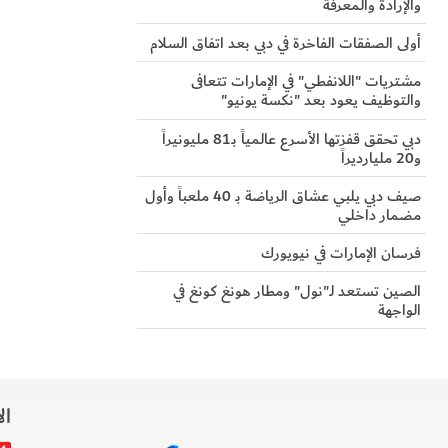
والإرادة والمعرفة
أولى الصفقات الفاخرة في دبي بعد اتفاق السلام
مشتريات "اللانفطي" في الإمارات تتعافى
والتوظيف يعود بعد "نكسة يونيو"
دبي تحقق قفزتها الأسرع عالمياً بـ81 مليونيراً
و20 مليارديراً
صيف دبي يلبي عشاق الرياضة بـ 40 ملعباً وأول
مضمار داخلي
فرسان الإمارات في نيويورك
الصين تستعد لـ"نول" ومطار هونغ كونغ في
الواجهة
ال