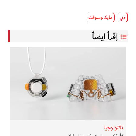
دبي
مايكروسوفت
إقرأ ايضاً
تكنولوجيا
فأرة كومبيوتر يتحكم بها لسانك