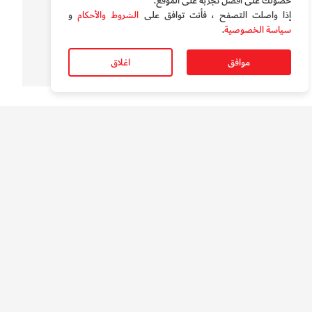
حصولك على أفضل تجربة على الموقع‏.
سوالف الدار
إذا واصلت التصفح ، فأنت توافق على
الشروط والأحكام
و
بالفيديو.. "ميديا سيتي " دبي تحتفل بعيد الاتحاد ال 54
سياسة الخصوصية
.
موافق
اغلاق
الأكثر قراءة