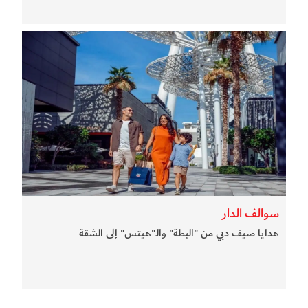
سوالف الدار
هدايا صيف دبي من "البطة" والـ"هيتس" إلى الشقة