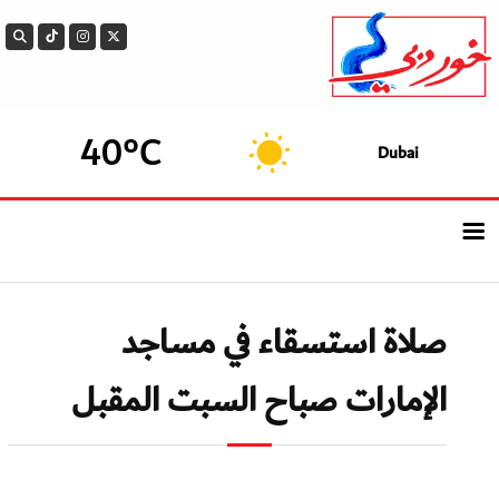
40°C
Dubai
الرئيسيــة
صلاة استسقاء في مساجد
أحدث الأخبار
الإمارات صباح السبت المقبل
سوالف الدار
بيزنس