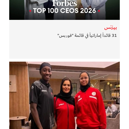
بيزنس
31 قائداً إماراتياً في قائمة "فوربس"