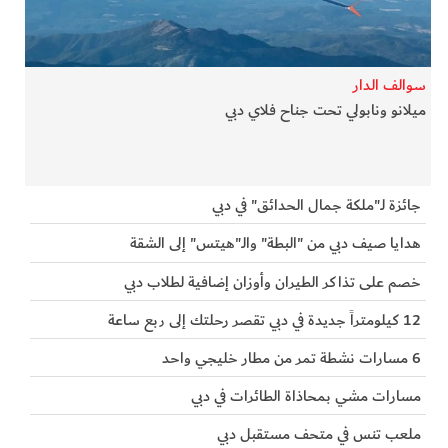
الفرجان
تكنولوجيا
سوالف الدار
ميلانو ونابولي تحت جناح فلاي دبي
من العالم
الأكثر قراءة
جائزة لـ"ملكة جمال الحدائق" في دبي
هدايا صيف دبي من "البطة" والـ"هيتس" إلى الشقة
خصم على تذاكر الطيران وأوزان إضافية لطلاب دبي
12 كيلومتراً جديدة في دبي تقصر رحلتك إلى ربع ساعة
6 مسارات نشطة تمر من مطار خليجي واحد
مسارات مشي بمحاذاة الطائرات في دبي
ملعب تنس في متحف مستقبل دبي