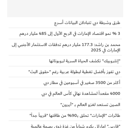
طرق وشرطة دبي تتبادلان البيانات أسرع
3 % نمو اقتصاد الإمارات في الربع الأول إلى 485 مليار درهم
محمد بن راشد: 177.3 مليار درهم تدفقات الاستثمار الأجنبي إلى
الإمارات في 2025
"إنثروبيك" تكشف الحياة السرية لروبوتاتها
دبي تفوز بأفضل تغطية لبطولة عربية رغم "حقوق البث"
أكثر من 3500 صغير في أسبوعين في مطار دبي
4000 مقعداً لمشاهدة نهائي كأس العالم في دبي
الصين تستعد لغزو العالم بـ "آيرون"
طائرات "الإمارات" تحلق بـ90% من طاقتها "قريباً جداً"
"فارس" إماراتي يكرم شباباً من غزة ذوي بصمة عالمية