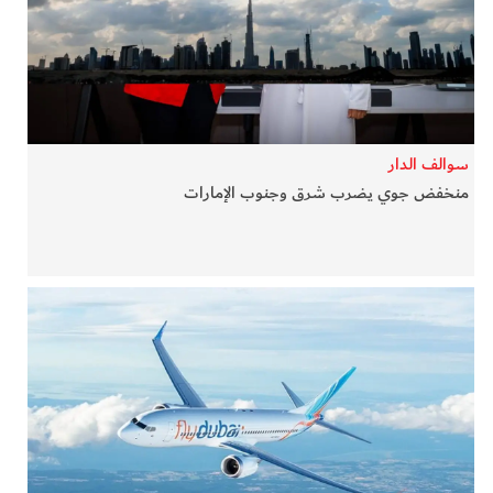
في المرمى
وثائقيات الخور
فن وثقافة
سوالف الدار
منخفض جوي يضرب شرق وجنوب الإمارات
كوكب دبي
تقارير الخور
فيديو
كل الأقسام
أبناء الديرة