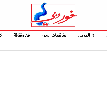
في المرمى
وثائقيات الخور
فن وثقافة
ك