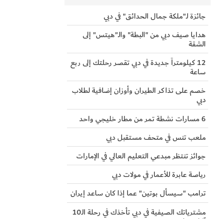
جائزة لـ"ملكة جمال الحدائق" في دبي
هدايا صيف دبي من "البطة" والـ"هيتس" إلى
الشقة
12 كيلومتراً جديدة في دبي تقصر رحلتك إلى ربع
ساعة
خصم على تذاكر الطيران وأوزان إضافية لطلاب
دبي
6 مسارات نشطة تمر من مطار خليجي واحد
ملعب تنس في متحف مستقبل دبي
جوائز تنتظر مبدعي التعليم العالي في الإمارات
رياصة عابرة للأعمار في مولات دبي
ترامب "سيسأل بوتين" عما إذا كان ساعد إيران
مشترياتك الصيفية في دبي تأخذك في رحلة الـ10