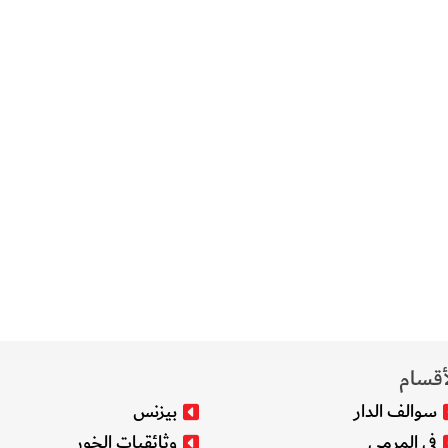
أقسام
سوالف الدار
بيزنس
في المرمى
وثائقيات الخور