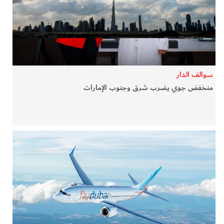
في المرمى
وثائقيات الخور
فن وثقافة
سوالف الدار
منخفض جوي يضرب شرق وجنوب الإمارات
كوكب دبي
تقارير الخور
فيديو
كل الأقسام
أبناء الديرة