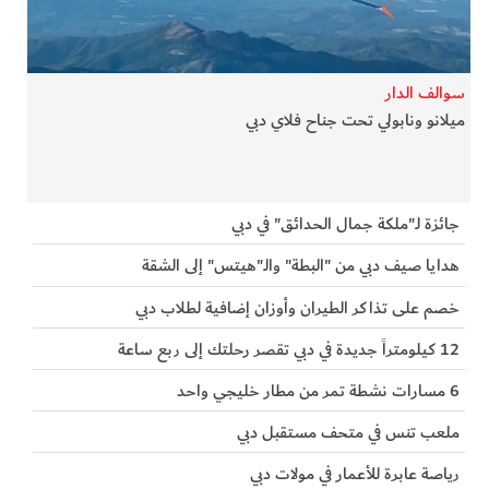
الفرجان
تكنولوجيا
سوالف الدار
ميلانو ونابولي تحت جناح فلاي دبي
من العالم
الأكثر قراءة
جائزة لـ"ملكة جمال الحدائق" في دبي
هدايا صيف دبي من "البطة" والـ"هيتس" إلى الشقة
خصم على تذاكر الطيران وأوزان إضافية لطلاب دبي
12 كيلومتراً جديدة في دبي تقصر رحلتك إلى ربع ساعة
6 مسارات نشطة تمر من مطار خليجي واحد
ملعب تنس في متحف مستقبل دبي
رياصة عابرة للأعمار في مولات دبي