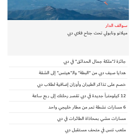
الفرجان
تكنولوجيا
سوالف الدار
ميلانو ونابولي تحت جناح فلاي دبي
من العالم
الأكثر قراءة
جائزة لـ"ملكة جمال الحدائق" في دبي
هدايا صيف دبي من "البطة" والـ"هيتس" إلى الشقة
خصم على تذاكر الطيران وأوزان إضافية لطلاب دبي
12 كيلومتراً جديدة في دبي تقصر رحلتك إلى ربع ساعة
6 مسارات نشطة تمر من مطار خليجي واحد
مسارات مشي بمحاذاة الطائرات في دبي
ملعب تنس في متحف مستقبل دبي