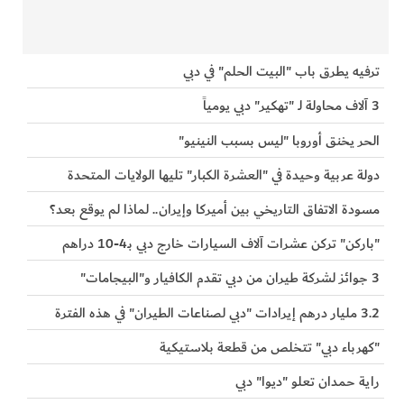
ترفيه يطرق باب "البيت الحلم" في دبي
3 آلاف محاولة لـ "تهكير" دبي يومياً
الحر يخنق أوروبا "ليس بسبب النينيو"
دولة عربية وحيدة في "العشرة الكبار" تليها الولايات المتحدة
مسودة الاتفاق التاريخي بين أميركا وإيران.. لماذا لم يوقع بعد؟
"باركن" تركن عشرات آلاف السيارات خارج دبي بـ4-10 دراهم
3 جوائز لشركة طيران من دبي تقدم الكافيار و"البيجامات"
3.2 مليار درهم إيرادات "دبي لصناعات الطيران" في هذه الفترة
"كهرباء دبي" تتخلص من قطعة بلاستيكية
راية حمدان تعلو "ديوا" دبي