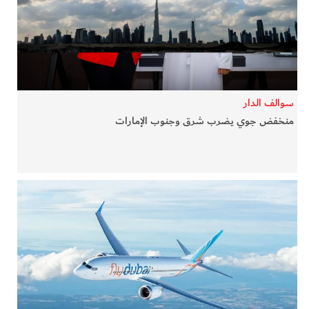
في المرمى
وثائقيات الخور
فن وثقافة
سوالف الدار
منخفض جوي يضرب شرق وجنوب الإمارات
كوكب دبي
تقارير الخور
فيديو
كل الأقسام
أبناء الديرة