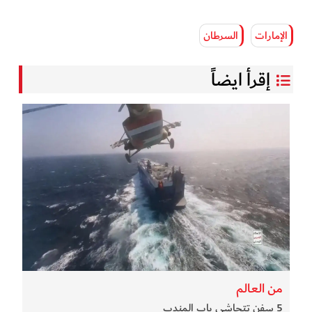
الإمارات
السرطان
إقرأ ايضاً
من العالم
5 سفن تتحاشى باب المندب