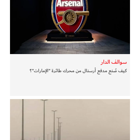
سوالف الدار
كيف صُنع مدفع أرسنال من محرك طائرة "الإمارات"؟