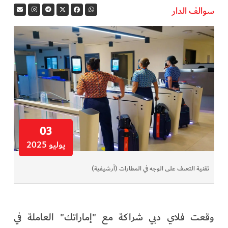
سوالف الدار
في المرمى
وثائقيات الخور
فن وثقافة
كوكب دبي
تقارير الخور
03
يوليو 2025
فيديو
تقنية التعرف على الوجه في المطارات (أرشيفية)
كل الأقسام
أبناء الديرة
وقعت فلاي دبي شراكة مع "إماراتك" العاملة في