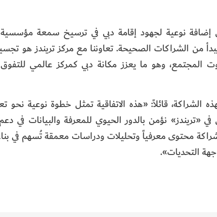
ّل إضافة نوعية لجهود إقامة دبي في ترسيخ سمعة مؤسسية 
يبدأ من الشراكات الصحيحة. تعاوننا مع مركز تريندز هو تجسيد 
ت المجتمع، وهو ما يعزز مكانة دبي كمركز عالمي للتفو
ذه الشراكة، قائلاً: «هذه الاتفاقية تمثل خطوة نوعية نحو تع
ي «تريندز» نؤمن بالدور الحيوي للمعرفة والبيانات في دع
شراكة محتوى معرفياً وتحليلات ودراسات معمقة تُسهم في بنا
اجهة التحديات».