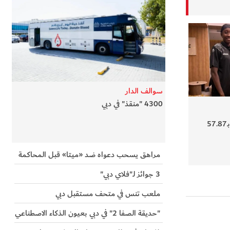
سوالف الدار
4300 "منقذ" في دبي
إماراتية تقطع 400 متر بـ57.87
مراهق يسحب دعواه ضد «ميتا» قبل المحاكمة
3 جوائز لـ"فلاي دبي"
ملعب تنس في متحف مستقبل دبي
"حديقة الصفا 2" في دبي بعيون الذكاء الاصطناعي