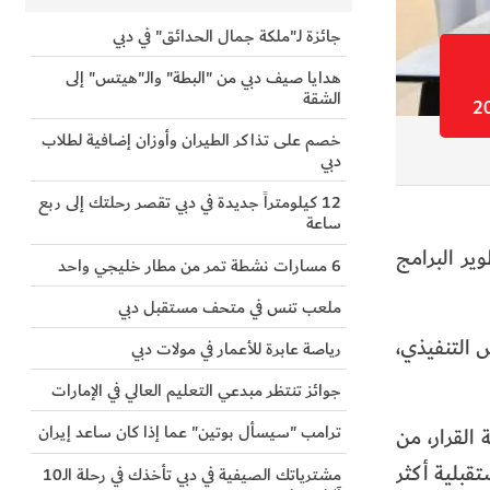
جائزة لـ"ملكة جمال الحدائق" في دبي
هدايا صيف دبي من "البطة" والـ"هيتس" إلى
الشقة
خصم على تذاكر الطيران وأوزان إضافية لطلاب
دبي
12 كيلومتراً جديدة في دبي تقصر رحلتك إلى ربع
ساعة
ير البرامج
6 مسارات نشطة تمر من مطار خليجي واحد
ملعب تنس في متحف مستقبل دبي
س التنفيذي،
رياصة عابرة للأعمار في مولات دبي
جوائز تنتظر مبدعي التعليم العالي في الإمارات
ترامب "سيسأل بوتين" عما إذا كان ساعد إيران
القرار، من
قبلية أكثر
مشترياتك الصيفية في دبي تأخذك في رحلة الـ10