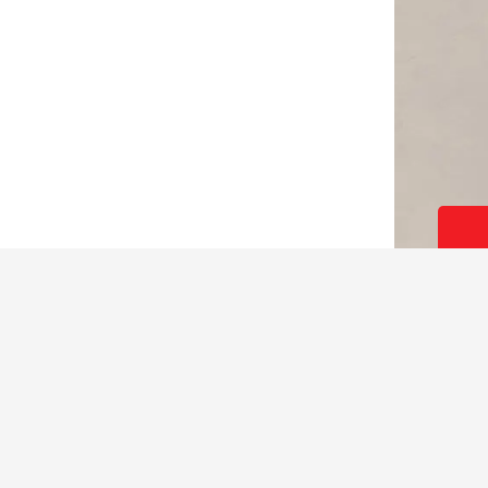
ى صهره وتشكيله على هيئة أسياخ