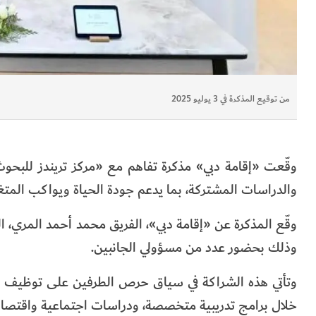
من توقيع المذكرة في 3 يوليو 2025
وقّعت «إقامة دبي» مذكرة تفاهم مع «مركز تريندز للبحوث
والدراسات المشتركة، بما يدعم جودة الحياة ويواكب المتغ
وقّع المذكرة عن «إقامة دبي»، الفريق محمد أحمد المري، الم
وذلك بحضور عدد من مسؤولي الجانبين.
وتأتي هذه الشراكة في سياق حرص الطرفين على توظيف ال
خلال برامج تدريبية متخصصة، ودراسات اجتماعية واقتصا