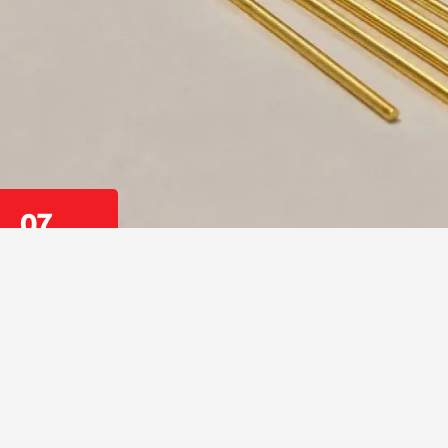
07
أغسطس 2026
أحبط مفتشو جمارك دبي في مطار دبي الدولي محاولة تهريب 460 غ ذهب خام عيار 24، بعدما جر
قيبة مسافرة.