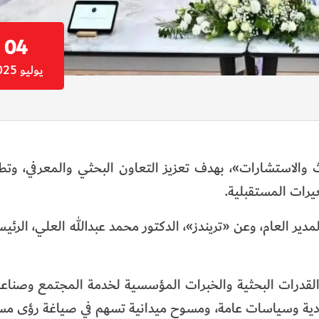
04
يوليو 2025
 والاستشارات»، بهدف تعزيز التعاون البحثي والمعرفي، وتطو
يرات المستقبلية.
دير العام، وعن «تريندز»، الدكتور محمد عبدالله العلي، الرئي
قدرات البحثية والخبرات المؤسسية لخدمة المجتمع وصناعة 
دية وسياسات عامة، ومسوح ميدانية تسهم في صياغة رؤى مست