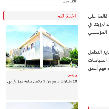
آلاف ميل
اخترنا لكم
قائمة على
لرؤيتنا في
ق المؤسسي
زيز التكامل
م السياسات
ء فهم أعمق
بيزنس
10 مليارات درهم من 9 ملايين ساعة عمل في دبي