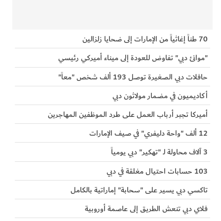
70 طناً إغاثياً من الإمارات إلى ضحايا زلزالين
"موانئ دبي" تفاوض للعودة إلى ميناء أميركي رئيسي
حافلات دبي الصغيرة توصل 193 ألف شخص "معاً"
أكاديميون في مضمار مولاثون دبي
أميركا تجبر أرباب العمل على طرد الموظفين المهاجرين
12 ألف "واحة دليفري" في صيف الإمارات
3 آلاف محاولة لـ "تهكير" دبي يومياً
103 حسابات احتيال مغلقة في دبي
تاكسي دبي يسير على "سحابة" إماراتية بالكامل
فلاي دبي تنعش الطريق إلى عاصمة أوروبية