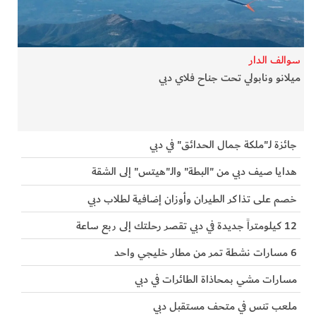
الفرجان
تكنولوجيا
سوالف الدار
ميلانو ونابولي تحت جناح فلاي دبي
من العالم
الأكثر قراءة
جائزة لـ"ملكة جمال الحدائق" في دبي
هدايا صيف دبي من "البطة" والـ"هيتس" إلى الشقة
خصم على تذاكر الطيران وأوزان إضافية لطلاب دبي
12 كيلومتراً جديدة في دبي تقصر رحلتك إلى ربع ساعة
6 مسارات نشطة تمر من مطار خليجي واحد
مسارات مشي بمحاذاة الطائرات في دبي
ملعب تنس في متحف مستقبل دبي