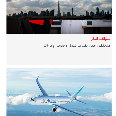
في المرمى
وثائقيات الخور
فن وثقافة
سوالف الدار
منخفض جوي يضرب شرق وجنوب الإمارات
كوكب دبي
تقارير الخور
فيديو
كل الأقسام
أبناء الديرة