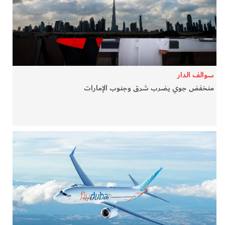
في المرمى
وثائقيات الخور
فن وثقافة
سوالف الدار
منخفض جوي يضرب شرق وجنوب الإمارات
كوكب دبي
تقارير الخور
فيديو
كل الأقسام
أبناء الديرة