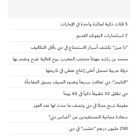
5 فئات ذكية لجائزة واحدة في الإمارات
7 استثمارات لآيفونك القديم
"ذا صن" تكشف أسرار الاستمتاع في دبي بأقل التكاليف
محمد بن راشد مهنئاً منتخب المغرب: روح قتالية نفرح ونفخر بها
دولة عربية تسجل أعلى إنتاج نفطي في تاريخها
"التايمز": دبي تعافت سريعاً وهدوء الصيف يسبق المفاجأة
دبي تطلق 32 تطبيقاً ذكياً في 45 يوماً
مقيمة تربح منزلاً في دبي وتصف ما حدث لها عند الفوز
سعادة مجانية للمستفيدين من "أعراس دبي"
250 مليون درهم "خشب" في دبي