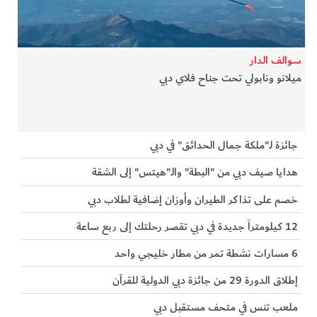
الفرجان
تكنولوجيا
سوالف الدار
ميلانو ونابولي تحت جناح فلاي دبي
من العالم
الأكثر قراءة
جائزة لـ"ملكة جمال الحدائق" في دبي
هدايا صيف دبي من "البطة" والـ"هيتس" إلى الشقة
خصم على تذاكر الطيران وأوزان إضافية لطلاب دبي
12 كيلومتراً جديدة في دبي تقصر رحلتك إلى ربع ساعة
6 مسارات نشطة تمر من مطار خليجي واحد
إطلاق الدورة 29 من جائزة دبي الدولية للقرآن
ملعب تنس في متحف مستقبل دبي