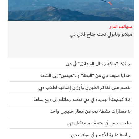
الفرجان
تكنولوجيا
سوالف الدار
ميلانو ونابولي تحت جناح فلاي دبي
من العالم
الأكثر قراءة
جائزة لـ"ملكة جمال الحدائق" في دبي
هدايا صيف دبي من "البطة" والـ"هيتس" إلى الشقة
خصم على تذاكر الطيران وأوزان إضافية لطلاب دبي
12 كيلومتراً جديدة في دبي تقصر رحلتك إلى ربع ساعة
6 مسارات نشطة تمر من مطار خليجي واحد
ملعب تنس في متحف مستقبل دبي
رياصة عابرة للأعمار في مولات دبي