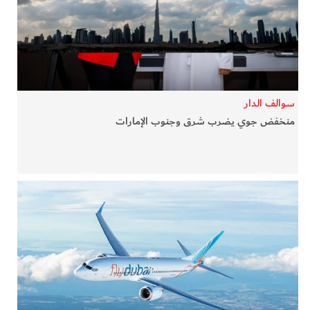
في المرمى
وثائقيات الخور
فن وثقافة
سوالف الدار
منخفض جوي يضرب شرق وجنوب الإمارات
كوكب دبي
تقارير الخور
فيديو
كل الأقسام
أبناء الديرة