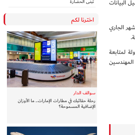
تُبنى الحضارة
ا أنه أسرع بـ4 أضعاف في نقل وتحميل البيانات
اخترنا لكم
مل على أرض الدولة وبسواعد إماراتية 100%، خلال الشهر الجاري
لة لمتابعة
 المهندسين
سوالف الدار
رحلة حقائبك في مطارات الإمارات.. ما الأوزان
الإضافية المسموحة؟