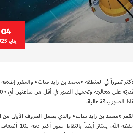
04
يناير 2025
ر تطوراً في المنطقة «محمد بن زايد سات» والمقرر إطلاقه ل
اط الصور بدقة عالية.
القمر «محمد بن زايد سات» والذي يحمل الحروف الأولى من
السمو الشيخ محمد بن زايد آل نهيان، رئيس الدولة، حف