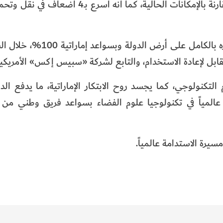
الاصطناعية التقليدية، ودقة التقاط الصور أكثر بضعفين مقارنة بالإمكانات الحالية، كم
ومن المقرر إطلاق «محمد بن زايد سات» والذي تم تطويره بالكا
نولوجي، كما يجسد روح الابتكار الإماراتية، ما يدفع الدو
ة عالمياً في تكنولوجيا علوم الفضاء بسواعد فريق وطني من
رة الاستدامة عالمياً.