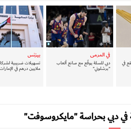
في المرمى
بيزنس
ع في
دبي للسلة يوقّع مع صانع ألعاب
"برشلوني"
ملايين درهم في الإمارات
في دبي بحراسة "مايكروسوفت"