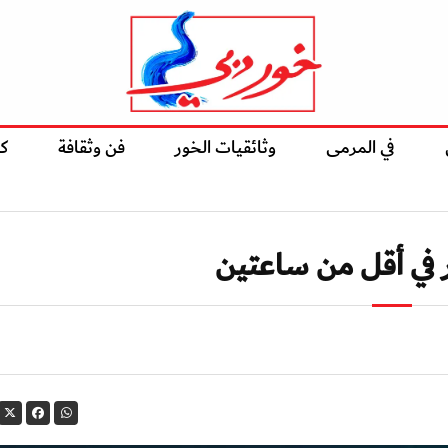
في المرمى
وثائقيات الخور
فن وثقافة
ك
 في أقل من ساعتين