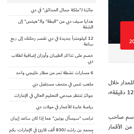
جائزة لـ"ملكة جمال الحدائق" في دبي
هدايا صيف دبي من "البطة" والـ"هيتس" إلى
الشقة
12 كيلومتراً جديدة في دبي تقصر رحلتك إلى ربع
ساعة
خصم على تذاكر الطيران وأوزان إضافية لطلاب
دبي
6 مسارات نشطة تمر من مطار خليجي واحد
لمدار خلال
ملعب تنس في متحف مستقبل دبي
شهر يناير الحالي 2025، يمتاز بمواصفات متقدمة، أبرزها قدرته على معالجة وتحميل الصور في أقل من ساعتين أي «120 دقيقة»،
جوائز تنتظر مبدعي التعليم العالي في الإمارات
رياصة عابرة للأعمار في مولات دبي
 اسم صاحب
ترامب "سيسأل بوتين" عما إذا كان ساعد إيران
ظه الله، يمتاز أيضاً بالتقاط صور أكثر دقة بـ10 أضعاف من الأقمار
محمد بن راشد لـ830 ألف قارئ في الإمارات: بكم