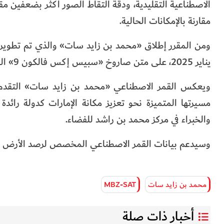
مقارنة بالإمكانات الحالية.
يناير 2025، على متن صاروخ «سبيس إكس فالكون 9» القابل لإعادة الاستخدام، والتابع لشركة «سبيس إكس» الأمريكية.
ويعكس القمر الاصطناعي «محمد بن زايد سات» التقدم التك
مسيرتها المتميزة نحو تعزيز مكانة الإمارات كدولة رائد
والخبراء في مركز محمد بن راشد للفضاء.
وسيدعم بيانات القمر الاصطناعي المخصص لرصد الأرض مسي
محمد بن زايد سات
MBZ-SAT
أخبار ذات صلة