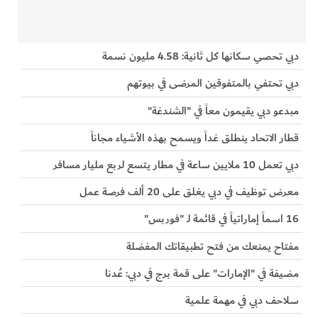
دبي تحصي سكانها كل ثانية: 4.58 مليون نسمة
دبي تحتفي بالمتفوقين المرضى في بيوتهم
مبدعو دبي يقيمون معاً في "الشندغة"
قطار الاتحاد ينطلق غداً ويسمح بهذه الأشياء مجاناً
دبي تعمل 10 ملايين ساعة في مطار يتسع لربع مليار مسافر
معرض توظيف في دبي يغلق على 20 ألف فرصة عمل
16 اسماً إماراتياً في قائمة لـ "فوربس"
مفتاح يمنعك من فتح تطبيقاتك المفضلة
مضيفة في "الإمارات" على قمة برج في دبي: عُدنا
سلاحف دبي في مهمة علمية