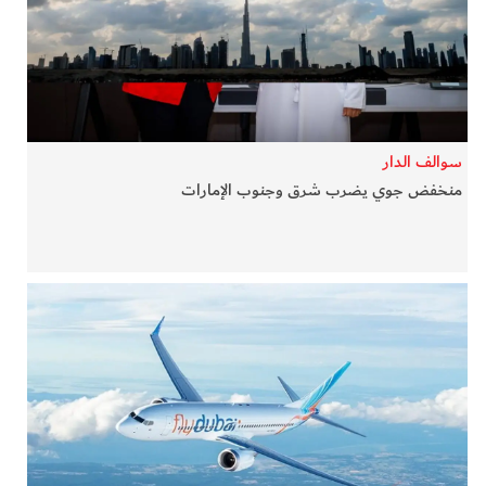
في المرمى
وثائقيات الخور
فن وثقافة
سوالف الدار
منخفض جوي يضرب شرق وجنوب الإمارات
كوكب دبي
تقارير الخور
فيديو
كل الأقسام
أبناء الديرة