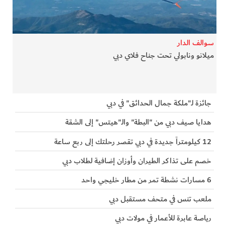
الفرجان
تكنولوجيا
سوالف الدار
ميلانو ونابولي تحت جناح فلاي دبي
من العالم
الأكثر قراءة
جائزة لـ"ملكة جمال الحدائق" في دبي
هدايا صيف دبي من "البطة" والـ"هيتس" إلى الشقة
12 كيلومتراً جديدة في دبي تقصر رحلتك إلى ربع ساعة
خصم على تذاكر الطيران وأوزان إضافية لطلاب دبي
6 مسارات نشطة تمر من مطار خليجي واحد
ملعب تنس في متحف مستقبل دبي
رياصة عابرة للأعمار في مولات دبي