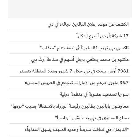
الكشف عن موعد إعلان الفائزين بجائزة في دبي
17 شركة في دبي أسرع ابتكاراً
تاكسي دبي تربح 61 مليوناً في نصف عام "متقلب"
مكتوم بن محمد يحتفي برجلٍ أسهم في صناعة إرث دبي
7981 أرض بيعت في دبي خلال 7 شهور وهذه المنطقة تتصدر
36.7 مليون درهم من الإمارات تتجمع في العريش المصرية
سوريا تستعيد عضوية في منظمة دولية
معارضون يابانيون يطالبون رئيسة الوزراء بالاستقالة بسبب "نومها"
صناع المحتوى في دبي يتسابقون "رياضياً"
"التايمز": دبي تعافت سريعاً وهدوء الصيف يسبق المفاجأة