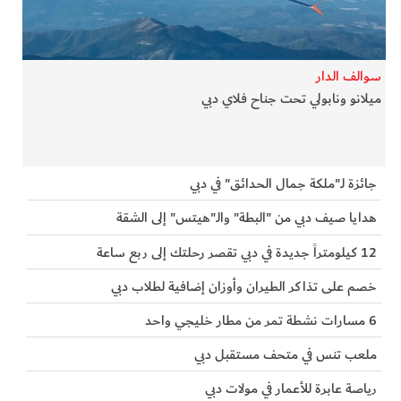
الفرجان
تكنولوجيا
سوالف الدار
ميلانو ونابولي تحت جناح فلاي دبي
من العالم
الأكثر قراءة
جائزة لـ"ملكة جمال الحدائق" في دبي
هدايا صيف دبي من "البطة" والـ"هيتس" إلى الشقة
12 كيلومتراً جديدة في دبي تقصر رحلتك إلى ربع ساعة
خصم على تذاكر الطيران وأوزان إضافية لطلاب دبي
6 مسارات نشطة تمر من مطار خليجي واحد
ملعب تنس في متحف مستقبل دبي
رياصة عابرة للأعمار في مولات دبي