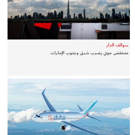
في المرمى
وثائقيات الخور
فن وثقافة
سوالف الدار
منخفض جوي يضرب شرق وجنوب الإمارات
كوكب دبي
تقارير الخور
فيديو
كل الأقسام
أبناء الديرة