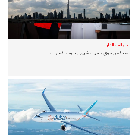
في المرمى
وثائقيات الخور
فن وثقافة
سوالف الدار
منخفض جوي يضرب شرق وجنوب الإمارات
كوكب دبي
تقارير الخور
فيديو
كل الأقسام
أبناء الديرة