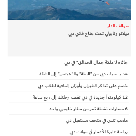
الفرجان
تكنولوجيا
سوالف الدار
ميلانو ونابولي تحت جناح فلاي دبي
من العالم
الأكثر قراءة
جائزة لـ"ملكة جمال الحدائق" في دبي
هدايا صيف دبي من "البطة" والـ"هيتس" إلى الشقة
خصم على تذاكر الطيران وأوزان إضافية لطلاب دبي
12 كيلومتراً جديدة في دبي تقصر رحلتك إلى ربع ساعة
6 مسارات نشطة تمر من مطار خليجي واحد
ملعب تنس في متحف مستقبل دبي
رياصة عابرة للأعمار في مولات دبي