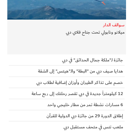
الفرجان
تكنولوجيا
سوالف الدار
ميلانو ونابولي تحت جناح فلاي دبي
من العالم
الأكثر قراءة
جائزة لـ"ملكة جمال الحدائق" في دبي
هدايا صيف دبي من "البطة" والـ"هيتس" إلى الشقة
خصم على تذاكر الطيران وأوزان إضافية لطلاب دبي
12 كيلومتراً جديدة في دبي تقصر رحلتك إلى ربع ساعة
6 مسارات نشطة تمر من مطار خليجي واحد
إطلاق الدورة 29 من جائزة دبي الدولية للقرآن
ملعب تنس في متحف مستقبل دبي