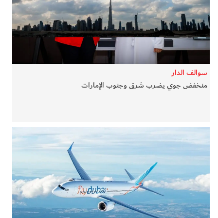
في المرمى
وثائقيات الخور
فن وثقافة
سوالف الدار
منخفض جوي يضرب شرق وجنوب الإمارات
كوكب دبي
تقارير الخور
فيديو
كل الأقسام
أبناء الديرة