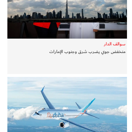
في المرمى
وثائقيات الخور
فن وثقافة
سوالف الدار
منخفض جوي يضرب شرق وجنوب الإمارات
كوكب دبي
تقارير الخور
فيديو
كل الأقسام
أبناء الديرة