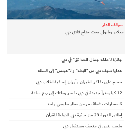
الفرجان
تكنولوجيا
سوالف الدار
ميلانو ونابولي تحت جناح فلاي دبي
من العالم
الأكثر قراءة
جائزة لـ"ملكة جمال الحدائق" في دبي
هدايا صيف دبي من "البطة" والـ"هيتس" إلى الشقة
خصم على تذاكر الطيران وأوزان إضافية لطلاب دبي
12 كيلومتراً جديدة في دبي تقصر رحلتك إلى ربع ساعة
6 مسارات نشطة تمر من مطار خليجي واحد
إطلاق الدورة 29 من جائزة دبي الدولية للقرآن
ملعب تنس في متحف مستقبل دبي