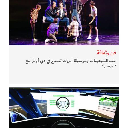
فن وثقافة
حب السبعينات وموسيقا الروك تصدح في دبي أوبرا مع
"غريس"