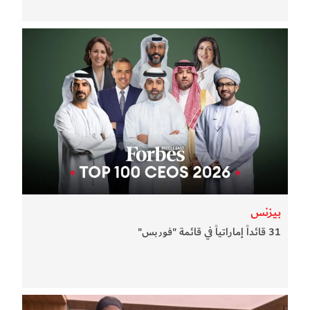
بيزنس
31 قائداً إماراتياً في قائمة "فوربس"