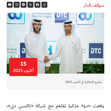
سوالف الدار
في المرمى
وثائقيات الخور
فن وثقافة
كوكب دبي
تقارير الخور
15
أكتوبر 2025
فيديو
توقيع الاتفاقية في أكتوبر 2025
كل الأقسام
أبناء الديرة
وقعت «دو» مذكرة تفاهم مع شركة «تاكسي دبي»،