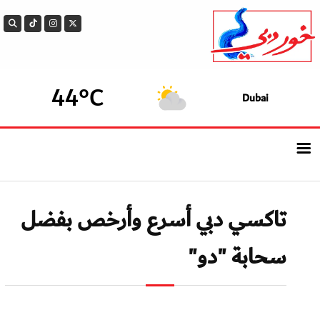
44°C
Dubai
الرئيسيــة
تاكسي دبي أسرع وأرخص بفضل
أحدث الأخبار
سحابة "دو"
سوالف الدار
بيزنس