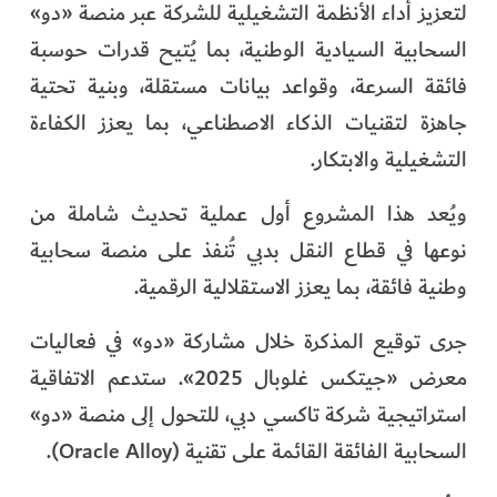
لتعزيز أداء الأنظمة التشغيلية للشركة عبر منصة «دو»
الفرجان
السحابية السيادية الوطنية، بما يُتيح قدرات حوسبة
تكنولوجيا
فائقة السرعة، وقواعد بيانات مستقلة، وبنية تحتية
جاهزة لتقنيات الذكاء الاصطناعي، بما يعزز الكفاءة
من العالم
التشغيلية والابتكار.
الأكثر قراءة
ويُعد هذا المشروع أول عملية تحديث شاملة من
نوعها في قطاع النقل بدبي تُنفذ على منصة سحابية
وطنية فائقة، بما يعزز الاستقلالية الرقمية.
جرى توقيع المذكرة خلال مشاركة «دو» في فعاليات
معرض «جيتكس غلوبال 2025». ستدعم الاتفاقية
استراتيجية شركة تاكسي دبي، للتحول إلى منصة «دو»
السحابية الفائقة القائمة على تقنية (Oracle Alloy).