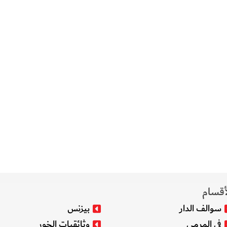
أقسام
سوالف الدار
بيزنس
في المرمى
وثائقيات الخور