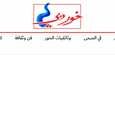
في المرمى
وثائقيات الخور
فن وثقافة
ك