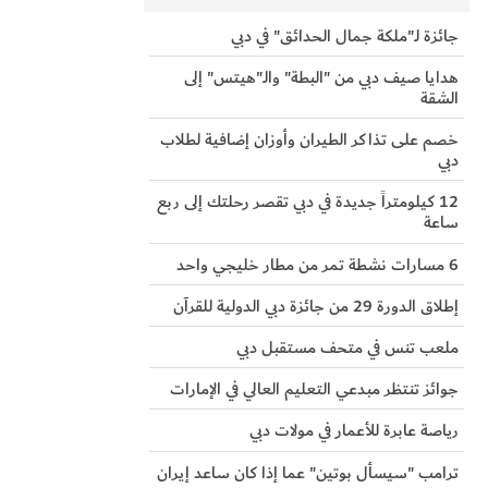
جائزة لـ"ملكة جمال الحدائق" في دبي
هدايا صيف دبي من "البطة" والـ"هيتس" إلى
الشقة
خصم على تذاكر الطيران وأوزان إضافية لطلاب
دبي
12 كيلومتراً جديدة في دبي تقصر رحلتك إلى ربع
ساعة
6 مسارات نشطة تمر من مطار خليجي واحد
إطلاق الدورة 29 من جائزة دبي الدولية للقرآن
ملعب تنس في متحف مستقبل دبي
جوائز تنتظر مبدعي التعليم العالي في الإمارات
رياصة عابرة للأعمار في مولات دبي
ترامب "سيسأل بوتين" عما إذا كان ساعد إيران