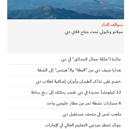
الفرجان
تكنولوجيا
سوالف الدار
ميلانو ونابولي تحت جناح فلاي دبي
من العالم
الأكثر قراءة
جائزة لـ"ملكة جمال الحدائق" في دبي
هدايا صيف دبي من "البطة" والـ"هيتس" إلى الشقة
خصم على تذاكر الطيران وأوزان إضافية لطلاب دبي
12 كيلومتراً جديدة في دبي تقصر رحلتك إلى ربع ساعة
6 مسارات نشطة تمر من مطار خليجي واحد
ملعب تنس في متحف مستقبل دبي
جوائز تنتظر مبدعي التعليم العالي في الإمارات