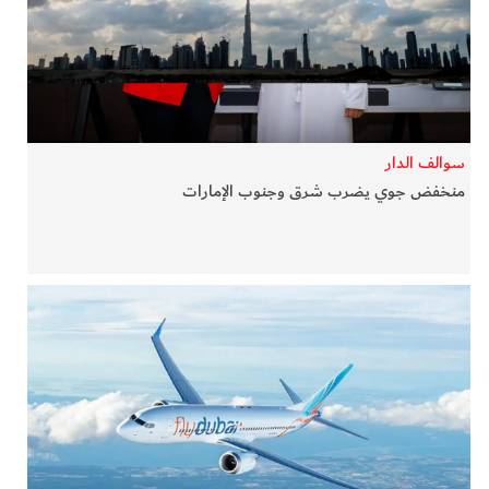
في المرمى
وثائقيات الخور
فن وثقافة
سوالف الدار
منخفض جوي يضرب شرق وجنوب الإمارات
كوكب دبي
تقارير الخور
فيديو
كل الأقسام
أبناء الديرة