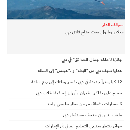
الفرجان
تكنولوجيا
سوالف الدار
ميلانو ونابولي تحت جناح فلاي دبي
من العالم
الأكثر قراءة
جائزة لـ"ملكة جمال الحدائق" في دبي
هدايا صيف دبي من "البطة" والـ"هيتس" إلى الشقة
12 كيلومتراً جديدة في دبي تقصر رحلتك إلى ربع ساعة
خصم على تذاكر الطيران وأوزان إضافية لطلاب دبي
6 مسارات نشطة تمر من مطار خليجي واحد
ملعب تنس في متحف مستقبل دبي
جوائز تنتظر مبدعي التعليم العالي في الإمارات