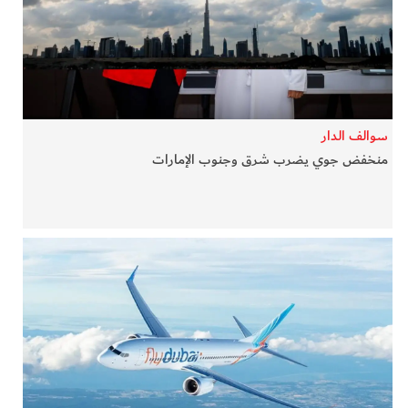
في المرمى
وثائقيات الخور
فن وثقافة
سوالف الدار
منخفض جوي يضرب شرق وجنوب الإمارات
كوكب دبي
تقارير الخور
فيديو
كل الأقسام
أبناء الديرة