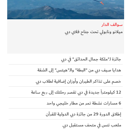
الفرجان
تكنولوجيا
سوالف الدار
ميلانو ونابولي تحت جناح فلاي دبي
من العالم
الأكثر قراءة
جائزة لـ"ملكة جمال الحدائق" في دبي
هدايا صيف دبي من "البطة" والـ"هيتس" إلى الشقة
خصم على تذاكر الطيران وأوزان إضافية لطلاب دبي
12 كيلومتراً جديدة في دبي تقصر رحلتك إلى ربع ساعة
6 مسارات نشطة تمر من مطار خليجي واحد
إطلاق الدورة 29 من جائزة دبي الدولية للقرآن
ملعب تنس في متحف مستقبل دبي