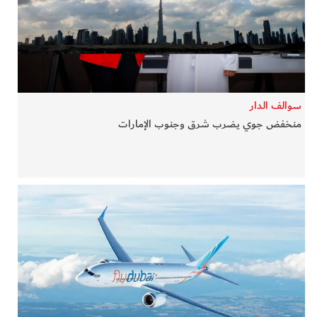
في المرمى
وثائقيات الخور
فن وثقافة
سوالف الدار
منخفض جوي يضرب شرق وجنوب الإمارات
كوكب دبي
تقارير الخور
فيديو
كل الأقسام
أبناء الديرة