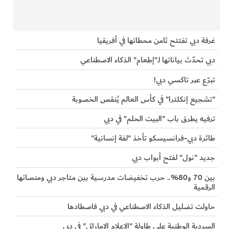
غرفة دبي تفتتح ثامن محطاتها في أفريقيا
دبي تحدّث بياناتها لـ"إطعام" الذكاء الاصطناعي
تبرّع عبر تاكسي دبي!
"تشجيع إنكلترا" في كأس العالم يُنقص الخصوبة
ترفيه يطرق باب "البيت الحلم" في دبي
طائرة دبي-فرانسيسكو تأخذ "لفة إنسانية"
جديد "نول" لفتح أبواب دبي
بين 70 و80%.. حرب تخفيضات مدرسية بين متاجر دبي ومنصاتها
الرقمية
حاولت تضليل الذكاء الاصطناعي في دبي فاصطادها
السردية الوطنية على طاولة "الإعلام الإماراتي" في دبي