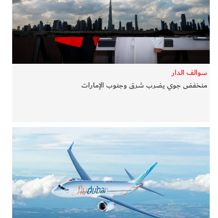
في المرمى
وثائقيات الخور
فن وثقافة
سوالف الدار
منخفض جوي يضرب شرق وجنوب الإمارات
كوكب دبي
تقارير الخور
فيديو
كل الأقسام
أبناء الديرة