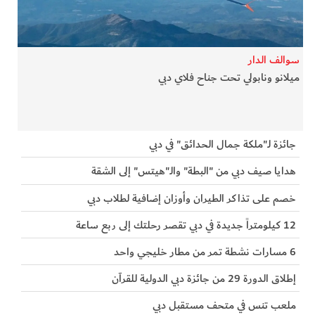
الفرجان
تكنولوجيا
سوالف الدار
ميلانو ونابولي تحت جناح فلاي دبي
من العالم
الأكثر قراءة
جائزة لـ"ملكة جمال الحدائق" في دبي
هدايا صيف دبي من "البطة" والـ"هيتس" إلى الشقة
خصم على تذاكر الطيران وأوزان إضافية لطلاب دبي
12 كيلومتراً جديدة في دبي تقصر رحلتك إلى ربع ساعة
6 مسارات نشطة تمر من مطار خليجي واحد
إطلاق الدورة 29 من جائزة دبي الدولية للقرآن
ملعب تنس في متحف مستقبل دبي