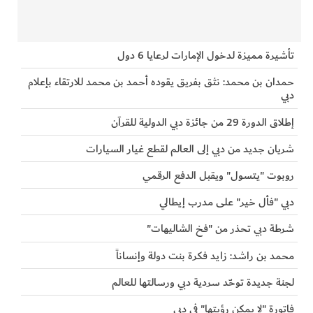
تأشيرة مميزة لدخول الإمارات لرعايا 6 دول
حمدان بن محمد: نثق بفريق يقوده أحمد بن محمد للارتقاء بإعلام
دبي
إطلاق الدورة 29 من جائزة دبي الدولية للقرآن
شريان جديد من دبي إلى العالم لقطع غيار السيارات
روبوت "يتسول" ويقبل الدفع الرقمي
دبي "فأل خير" على مدرب إيطالي
شرطة دبي تحذر من "فخ الشاليهات"
محمد بن راشد: زايد فكرة بنت دولة وإنساناً
لجنة جديدة توحّد سردية دبي ورسالتها للعالم
فاتورة "لا يمكن رؤيتها" في دبي