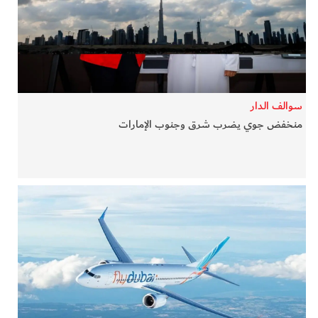
في المرمى
وثائقيات الخور
فن وثقافة
سوالف الدار
منخفض جوي يضرب شرق وجنوب الإمارات
كوكب دبي
تقارير الخور
فيديو
كل الأقسام
أبناء الديرة