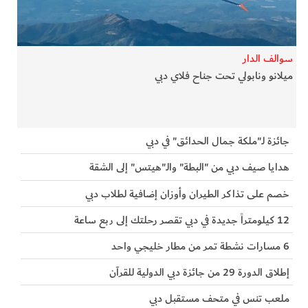
الفرجان
تكنولوجيا
سوالف الدار
ميلانو ونابولي تحت جناح فلاي دبي
من العالم
الأكثر قراءة
جائزة لـ"ملكة جمال الحدائق" في دبي
هدايا صيف دبي من "البطة" والـ"هيتس" إلى الشقة
خصم على تذاكر الطيران وأوزان إضافية لطلاب دبي
12 كيلومتراً جديدة في دبي تقصر رحلتك إلى ربع ساعة
6 مسارات نشطة تمر من مطار خليجي واحد
إطلاق الدورة 29 من جائزة دبي الدولية للقرآن
ملعب تنس في متحف مستقبل دبي